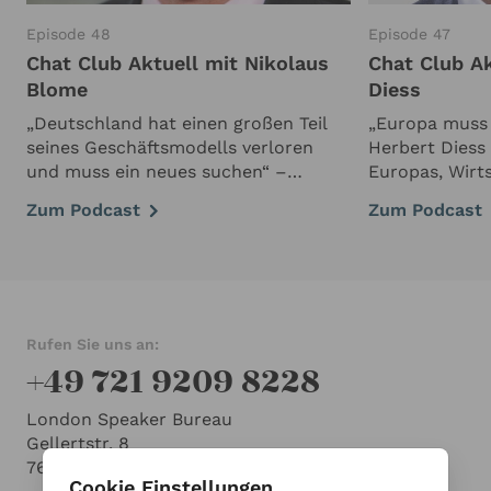
Episode 48
Episode 47
Chat Club Aktuell mit Nikolaus
Chat Club Ak
Blome
Diess
„Deutschland hat einen großen Teil
„Europa muss 
seines Geschäftsmodells verloren
Herbert Diess
und muss ein neues suchen“ –
Europas, Wirt
Nikolaus Blome über Deutschlands
Industriepolit
Zum Podcast
Zum Podcast
Perspektiven In der aktuellen Folge
Herbert Diess
von Chat Club Aktuell sprechen wir
über die geop
mit einem der profiliertesten …
wirtschaftlic
der kommend
Rufen Sie uns an:
+49 721 9209 8228
London Speaker Bureau
Gellertstr. 8
76185 Karlsruhe
Cookie Einstellungen