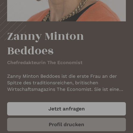
IHRE KONTAKTDATEN
Ihr Name
*
Zanny Minton 
Ihre E-Mail-Adresse
*
Beddoes
Chefredakteurin The Economist
Ihre Telefonnummer
Zanny Minton Beddoes ist die erste Frau an der
Spitze des traditionsreichen, britischen
Wirtschaftsmagazins The Economist. Sie ist eine
der einflussreichsten Persönlichkeiten des
Ihr Unternehmen
Wirtschaftsjournalismus. Beddoes (*1967) hat
Jetzt anfragen
Philosophie, Politik und Ökonomie an der Oxford
University und an der Harvard University studiert.
Nach dem Studium berät sie gemeinsam mit einer
Profil drucken
kleinen Gruppe unter der Führung von Harvard-
ANGABEN ZUM REDNER