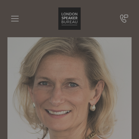
Zanny Minton Beddoes
•••
Chefredakteurin The Economist
Sie haben Fragen?
+49 721 9209 8228
Zanny Minton Beddoes
Online Anfrage