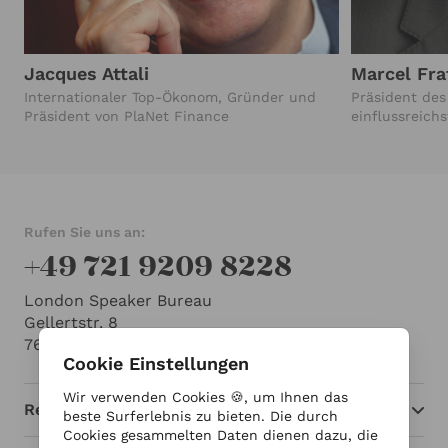
Jacques Attali
Marcel Fra
Internationaler Top-Ökonom, Gründer und
Präsident des
Präsident von PlaNet Finance
einflussreic
Rufen Sie uns an:
+49 721 9209 8228
London Speaker Bureau
Gellertstr. 8
76185 Karlsruhe
Cookie Einstellungen
Wir verwenden Cookies 🍪, um Ihnen das
Redner
beste Surferlebnis zu bieten. Die durch
Cookies gesammelten Daten dienen dazu, die