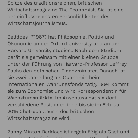
ANGABEN ZU IHRER VERANSTALTUNG
Hinzufügen
Spitze des traditionsreichen, britischen
Wirtschaftsmagazins The Economist. Sie ist eine
der einflussreichsten Persönlichkeiten des
Ich habe die
Datenschutzerklärung
zur Kenntnis genommen.
Wirtschaftsjournalismus.
Ich stimme zu, dass meine Angaben zur Kontaktaufnahme
und für Rückfragen dauerhaft gespeichert werden.*
Beddoes (*1967) hat Philosophie, Politik und
Ich möchte in regelmässigen Abständen mit dem LSB
Ökonomie an der Oxford University und an der
Newsletter über Neuigkeiten informiert werden (Das
Newsletter-Abonnement kann jederzeit beendet werden).
Harvard University studiert. Nach dem Studium
Mehr dazu finden Sie in unserer
Datenschutzerklärung
berät sie gemeinsam mit einer kleinen Gruppe
unter der Führung von Harvard-Professor Jeffrey
Anfrage absenden
Sachs den polnischen Finanzminister. Danach ist
sie zwei Jahre lang als Ökonomin beim
Internationalen Währungsfonds tätig. 1994 kommt
Abbrechen
sie zum Economist und wird Korrespondentin für
Wachstumsmärkte. Im Anschluss hat sie dort
verschiedene Positionen inne bis sie im Februar
2015 Chefredakteurin des britischen
Wirtschaftsmagazins wird.
Zanny Minton Beddoes ist regelmäßig als Gast und