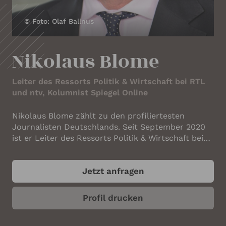
IHRE KONTAKTDATEN
© Foto: Olaf Ballnus
Ihr Name
*
Nikolaus Blome
Ihre E-Mail-Adresse
*
Leiter des Ressorts Politik & Wirtschaft bei RTL
und ntv, Kolumnist Spiegel Online
Nikolaus Blome zählt zu den profiliertesten
Ihre Telefonnummer
Journalisten Deutschlands. Seit September 2020
ist er Leiter des Ressorts Politik & Wirtschaft bei
RTL und ntv sowie Online-Kolumnist für das
Nachrichtenmagazin Der Spiegel. Nach dem Abitur
Ihr Unternehmen
Jetzt anfragen
im Jahr 1983 war Nikolaus Blome (*1963) zwei
Jahre Zeitsoldat bei der Bundeswehr, 15 Monate
davon im NATO-Hauptquartier SHAPE in Mons,
Profil drucken
Belgien. Anschließend studierte er Geschichte mit
den Nebenfächern Volkswirtschaftslehre und
ANGABEN ZUM REDNER