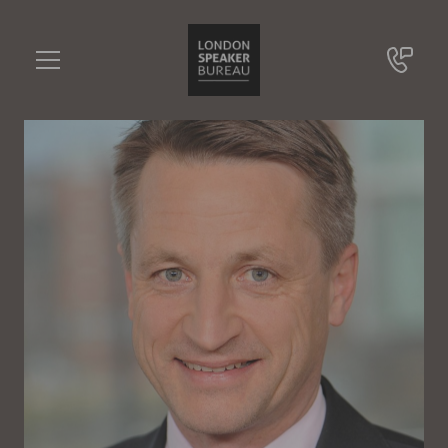
Nikolaus Blome
•••
Leiter des Ressorts Politik & Wirtschaft bei RTL und ntv, Kolumnist Spiegel Online
Sie haben Fragen?
+49 721 9209 8228
Nikolaus Blome
Online Anfrage