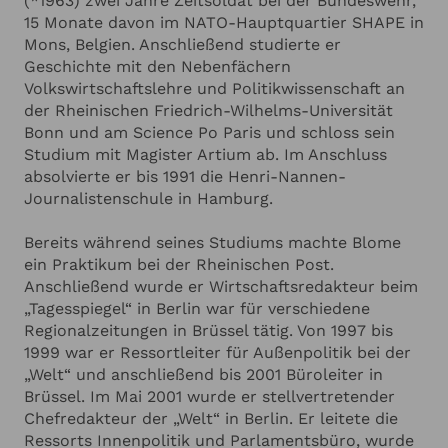
(*1963) zwei Jahre Zeitsoldat bei der Bundeswehr,
ANGABEN ZU IHRER VERANSTALTUNG
Hinzufügen
Hauptstadtbüro. Als stellvertretener
15 Monate davon im NATO-Hauptquartier SHAPE in
Chefredakteur der Bild-Zeitung war er von 2015 bis
Mons, Belgien. Anschließend studierte er
Oktober 2019 für das Politik- und
Ich habe die
Datenschutzerklärung
zur Kenntnis genommen.
Geschichte mit den Nebenfächern
Wirtschaftsressort der Zeitung zuständig, bevor er
Ich stimme zu, dass meine Angaben zur Kontaktaufnahme
Volkswirtschaftslehre und Politikwissenschaft an
und für Rückfragen dauerhaft gespeichert werden.*
zur Mediengruppe RTL wechselte Nikolaus Blome
der Rheinischen Friedrich-Wilhelms-Universität
ist ein exzellenter Redner, der das aktuelle
Ich möchte in regelmässigen Abständen mit dem LSB
Bonn und am Science Po Paris und schloss sein
Newsletter über Neuigkeiten informiert werden (Das
Geschehen nicht nur kommentiert, sondern auch
Studium mit Magister Artium ab. Im Anschluss
Newsletter-Abonnement kann jederzeit beendet werden).
hinterfragt und analysiert. Er ist einer der
absolvierte er bis 1991 die Henri-Nannen-
Mehr dazu finden Sie in unserer
Datenschutzerklärung
intimsten Kenner des Berliner Politikbetriebes, der
Journalistenschule in Hamburg.
in seinen Reden und Vorträgen einen
Anfrage absenden
kenntnisreichen Blick hinter die Kulissen wirft.
Bereits während seines Studiums machte Blome
ein Praktikum bei der Rheinischen Post.
Abbrechen
Anschließend wurde er Wirtschaftsredakteur beim
„Tagesspiegel“ in Berlin war für verschiedene
Regionalzeitungen in Brüssel tätig. Von 1997 bis
1999 war er Ressortleiter für Außenpolitik bei der
„Welt“ und anschließend bis 2001 Büroleiter in
Brüssel. Im Mai 2001 wurde er stellvertretender
Chefredakteur der „Welt“ in Berlin. Er leitete die
Ressorts Innenpolitik und Parlamentsbüro, wurde