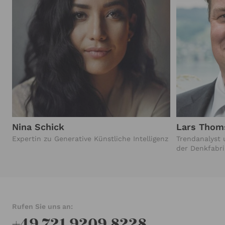
Nina Schick
Lars Thom
Expertin zu Generative Künstliche Intelligenz
Trendanalyst 
der Denkfabri
Rufen Sie uns an:
+49 721 9209 8228