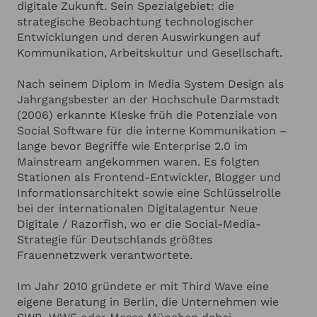
digitale Zukunft. Sein Spezialgebiet: die
ANGABEN ZU IHRER VERANSTALTUNG
Hinzufügen
dem Ziel, Organisationen vom reaktiven Modus ins
strategische Beobachtung technologischer
aktive Zukunftsgestalten zu führen. Kleske ist
Entwicklungen und deren Auswirkungen auf
nicht nur Master-Absolvent der renommierten
Ich habe die
Datenschutzerklärung
zur Kenntnis genommen.
Kommunikation, Arbeitskultur und Gesellschaft.
Zukunftsforschung an der FU Berlin, sondern auch
Ich stimme zu, dass meine Angaben zur Kontaktaufnahme
und für Rückfragen dauerhaft gespeichert werden.*
Mitgründer des Netzwerks für Kritische
Nach seinem Diplom in Media System Design als
Zukunftsforschung. Seine Keynotes – u.a. auf der
Ich möchte in regelmässigen Abständen mit dem LSB
Jahrgangsbester an der Hochschule Darmstadt
Newsletter über Neuigkeiten informiert werden (Das
re:publica und der Future of Health Xperience –
Newsletter-Abonnement kann jederzeit beendet werden).
(2006) erkannte Kleske früh die Potenziale von
sind inspirierende Einladungen zum Weiterdenken.
Mehr dazu finden Sie in unserer
Datenschutzerklärung
Social Software für die interne Kommunikation –
Dabei verbindet er fundierte Analyse mit einem
lange bevor Begriffe wie Enterprise 2.0 im
kritischen Blick auf Tech-Hypes und bietet
Mainstream angekommen waren. Es folgten
Anfrage absenden
konkrete Orientierung im digitalen Wandel.
Stationen als Frontend-Entwickler, Blogger und
Johannes Kleske spricht nicht über die Zukunft –
Informationsarchitekt sowie eine Schlüsselrolle
er zeigt, wie man sie gestaltet. Klar, pointiert und
Abbrechen
bei der internationalen Digitalagentur Neue
mit einem tiefen Verständnis für Mensch,
Digitale / Razorfish, wo er die Social-Media-
Technologie und Kultur.
Strategie für Deutschlands größtes
Frauennetzwerk verantwortete.
Im Jahr 2010 gründete er mit Third Wave eine
eigene Beratung in Berlin, die Unternehmen wie