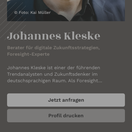
IHRE KONTAKTDATEN
© Foto: Kai Müller
Ihr Name
*
Johannes Kleske
Ihre E-Mail-Adresse
*
Berater für digitale Zukunftsstrategien,
Foresight-Experte
Johannes Kleske ist einer der führenden
Ihre Telefonnummer
Trendanalysten und Zukunftsdenker im
deutschsprachigen Raum. Als Foresight
Consultant, Keynote Speaker und langjähriger
Agenturgründer begleitet er seit fast zwei
Ihr Unternehmen
Jetzt anfragen
Jahrzehnten Unternehmen auf dem Weg in die
digitale Zukunft. Sein Spezialgebiet: die
strategische Beobachtung technologischer
Profil drucken
Entwicklungen und deren Auswirkungen auf
Kommunikation, Arbeitskultur und Gesellschaft.
ANGABEN ZUM REDNER