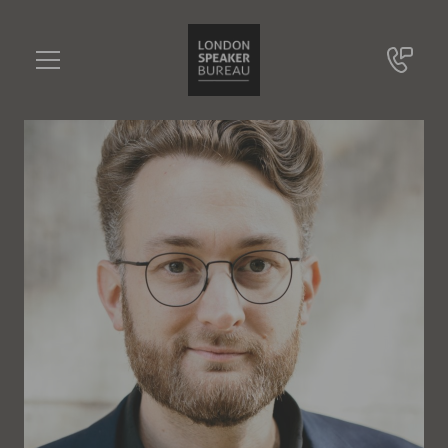
Johannes Kleske
•••
Berater für digitale Zukunftsstrategien, Foresight-Experte
Sie haben Fragen?
+49 721 9209 8228
Johannes Kleske
Online Anfrage