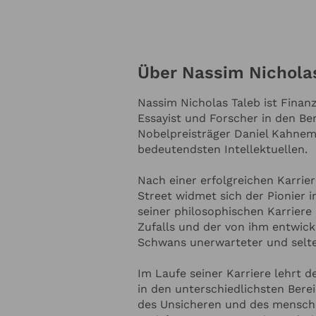
Seine inspirierenden und ungew
Nassim Taleb zu einem gefragte
weltweit.
Nassim Nicholas Taleb
Über Nassim Nichola
Nassim Nicholas Taleb ist Finan
Online Anfrage
Essayist und Forscher in den Ber
Nobelpreisträger Daniel Kahnem
bedeutendsten Intellektuellen.
NTAKTDATEN
Nach einer erfolgreichen Karrier
Street widmet sich der Pionier 
Ihre E-Mail-Adresse
*
seiner philosophischen Karriere
Zufalls und der von ihm entwic
Schwans unerwarteter und selte
nnummer
Ihr Unternehmen
Im Laufe seiner Karriere lehrt d
in den unterschiedlichsten Bere
des Unsicheren und des menschl