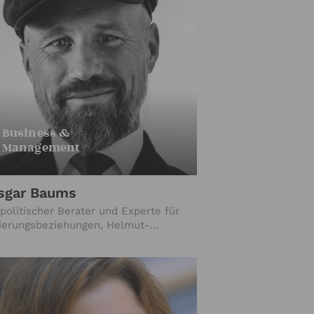
Business &
Management
sgar Baums
politischer Berater und Experte für
ierungsbeziehungen, Helmut-
midt-Fellow 2023 des German
shall Fund of the United States