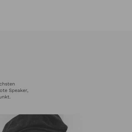
ichsten
ote Speaker,
unkt.