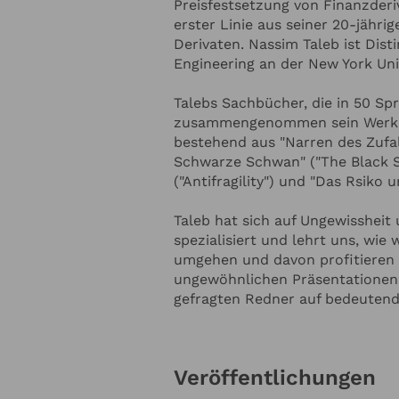
Preisfestsetzung von Finanzderiv
erster Linie aus seiner 20-jährig
 ZUM REDNER
Derivaten. Nassim Taleb ist Dist
Engineering an der New York Univ
Redner-Budget
Talebs Sachbücher, die in 50 Sp
zusammengenommen sein Werk "I
bestehend aus "Narren des Zufal
Thema soll der Redner sprechen?
Schwarze Schwan" ("The Black Swa
("Antifragility") und "Das Rsiko 
Taleb hat sich auf Ungewissheit
spezialisiert und lehrt uns, wie
umgehen und davon profitieren 
ungewöhnlichen Präsentationen
gefragten Redner auf bedeutend
 ZU IHRER VERANSTALTUNG
H
Veröffentlichungen