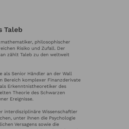
öhnlichen Präsentationen machen
n Redner auf bedeutenden Foren
s Taleb
zmathematiker, philosophischer
eichen Risiko und Zufall. Der
an zählt Taleb zu den weltweit
e als Senior Händler an der Wall
im Bereich komplexer Finanzderivate
 als Erkenntnistheoretiker des
kelten Theorie des Schwarzen
ner Ereignisse.
er interdisziplinäre Wissenschaftler
ichen, unter ihnen die Psychologie
ichen Versagens sowie die