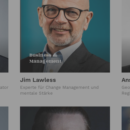
Business &
Management
Jim Lawless
An
ator
Experte für Change Management und
Geo
mentale Stärke
Reg
Sch
Mar