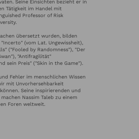
aten. Seine Einsichten bezieht er in
en Tätigkeit im Handel mit
inguished Professor of Risk
ersity.
rachen übersetzt wurden, bilden
ncerto" (vom Lat. Ungewissheit),
ls" ("Fooled by Randomness"), "Der
n"), "Antifragilität"
und sein Preis" ("Skin in the Game").
 und Fehler im menschlichen Wissen
 wir mit Unvorhersehbarkeit
können. Seine inspirierenden und
 machen Nassim Taleb zu einem
en Foren weltweit.
inzufügen