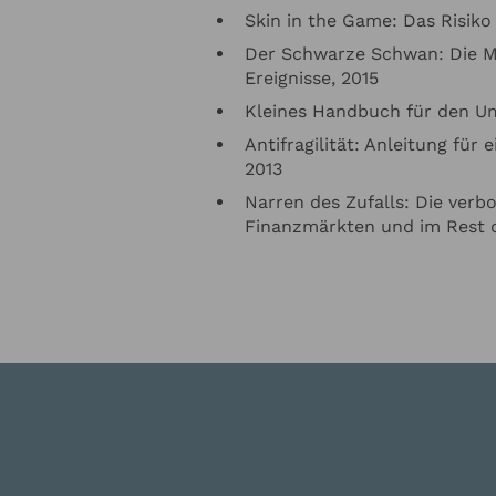
Skin in the Game: Das Risiko 
die
Datenschutzerklärung
zur Kenntnis genommen. Ich stimme zu, dass mein
fnahme und für Rückfragen dauerhaft gespeichert werden.*
Der Schwarze Schwan: Die M
Ereignisse, 2015
e in regelmässigen Abständen mit dem LSB Newsletter über Neuigkeiten inf
letter-Abonnement kann jederzeit beendet werden). Mehr dazu finden Sie i
Kleines Handbuch für den U
tzerklärung
Antifragilität: Anleitung für 
2013
en
Anfrage absenden
Narren des Zufalls: Die verb
Finanzmärkten und im Rest d