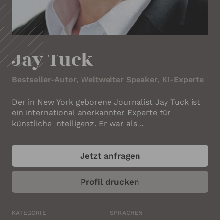
IHRE KONTAKTDATEN
Ihr Name
*
Jay Tuck
Ihre E-Mail-Adresse
*
Bestseller-Autor, Weltweiter Speaker, KI-Experte
Der in New York geborene Journalist Jay Tuck ist
ein international anerkannter Experte für
Ihre Telefonnummer
künstliche Intelligenz. Er war als
Kriegskorrespondent auf den Schlachtfeldern von
Kuwait, Irak und der Ukraine im Einsatz. Er hat
Jetzt anfragen
militärische Sicherheitsfreigaben in acht Ländern.
Ihr Unternehmen
Seine investigativen Bücher wurden in vierzehn
Ländern veröffentlicht. Er spricht regelmäßig bei
Profil drucken
privaten Banken und Finanzinstituten, Medien-
und Medizinveranstaltungen,
Strafverfolgungsbehörden und Streitkräften sowie
KATEGORIE
SPRACHEN
ANGABEN ZUM REDNER