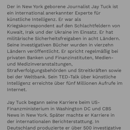
ANGABEN ZU IHRER VERANSTALTUNG
Hinzufügen
Ländern veröffentlicht. Sein Buch über künstliche
Der in New York geborene Journalist Jay Tuck ist
Intelligenz, "Evolution ohne uns" (Plassen Verlag)
ein international anerkannter Experte für
ist ein Bestseller in Deutschland und wurde auch
Ich habe die
Datenschutzerklärung
zur Kenntnis genommen.
künstliche Intelligenz. Er war als
in China veröffentlicht. Das deutsche
Ich stimme zu, dass meine Angaben zur Kontaktaufnahme
Kriegskorrespondent auf den Schlachtfeldern von
und für Rückfragen dauerhaft gespeichert werden.*
Verteidigungsministerium kaufte 10.000 Exemplare
Kuwait, Irak und der Ukraine im Einsatz. Er hat
für die Verteilung an die Truppe. Sein aktuelles
Ich möchte in regelmässigen Abständen mit dem LSB
militärische Sicherheitsfreigaben in acht Ländern.
Newsletter über Neuigkeiten informiert werden (Das
Werk "KI und der moderne Krieg" (Econ Verlag)
Seine investigativen Bücher wurden in vierzehn
Newsletter-Abonnement kann jederzeit beendet werden).
untersucht die Erfahrungen mit KI auf dem
Ländern veröffentlicht. Er spricht regelmäßig bei
Mehr dazu finden Sie in unserer
Datenschutzerklärung
Schlachtfeld im Ukraine-Krieg. Jay Tuck ist auch
privaten Banken und Finanzinstituten, Medien-
ein international anerkannter Sprecher zum
und Medizinveranstaltungen,
Anfrage absenden
Thema künstliche Intelligenz. Er wird regelmäßig
Strafverfolgungsbehörden und Streitkräften sowie
von privaten Banken und Finanzinstituten, Medien-
bei der Weltbank. Sein TED-Talk über künstliche
und Medizinveranstaltungen,
Abbrechen
Intelligenz erreichte über fünf Millionen Aufrufe im
Strafverfolgungsbehörden und Streitkräften wie
Internet.
auch bei der Weltbank gebucht. Sein TED-Talk
über künstliche Intelligenz erreichte über fünf
Jay Tuck begann seine Karriere beim US-
Millionen im Internet. In seiner Freizeit ist Tuck ein
Finanzministerium in Washington DC und CBS
begeisterter Läufer. Er war der erste Amerikaner,
News in New York. Später machte er Karriere in
der jemals den Sibirischen Eismarathon in Omsk
der internationalen Berichterstattung. In
absolvierte.
Deutschland produzierte er über 500 investigative