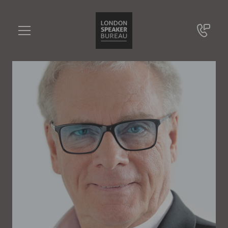
Jay Tuck
•••
Bestseller-Autor, Weltweiter Speaker, KI-Experte
Sie haben Fragen?
+49 721 9209 8228
Jay Tuck
Online Anfrage