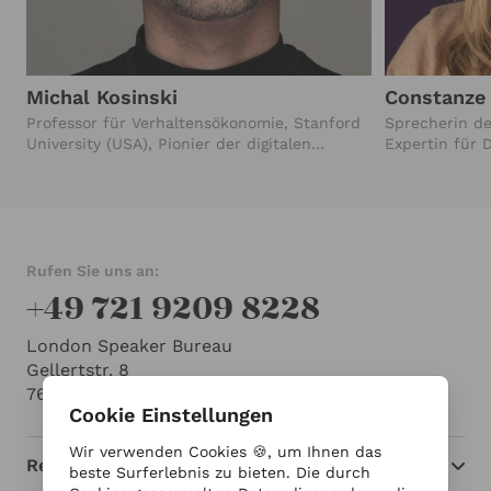
Michal Kosinski
Constanze
Professor für Verhaltensökonomie, Stanford
Sprecherin d
University (USA), Pionier der digitalen
Expertin für 
Verhaltensanalyse
Rufen Sie uns an:
+49 721 9209 8228
London Speaker Bureau
Gellertstr. 8
76185 Karlsruhe
Cookie Einstellungen
Wir verwenden Cookies 🍪, um Ihnen das
Redner
beste Surferlebnis zu bieten. Die durch