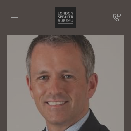
Mike Forde
•••
Sportdirektor Chelsea Football Club (2007 - 2013)
Sie haben Fragen?
+49 721 9209 8228
Mike Forde
Online Anfrage