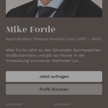
IHRE KONTAKTDATEN
Ihr Name
*
Mike Forde
Ihre E-Mail-Adresse
*
Sportdirektor Chelsea Football Club (2007 - 2013)
Mike Forde zählt zu den führenden Sportexperten
Großbritanniens und gilt als Pionier in der
Ihre Telefonnummer
Entwicklung innovativer Methoden zur
Leistungssteigerung im Spitzensport. In den
vergangenen 15 Jahren war er für verschiedene
Jetzt anfragen
Premier-League-Vereine tätig und hat sich als eine
Ihr Unternehmen
der einflussreichsten Persönlichkeiten im
europäischen Fußball etabliert. Mit seiner
Profil drucken
einzigartigen Herangehensweise gelingt es ihm,
Höchstleistungen in Teams zu fördern und
nachhaltige Erfolgskulturen aufzubauen. Sein
KATEGORIE
SPRACHEN
ANGABEN ZUM REDNER