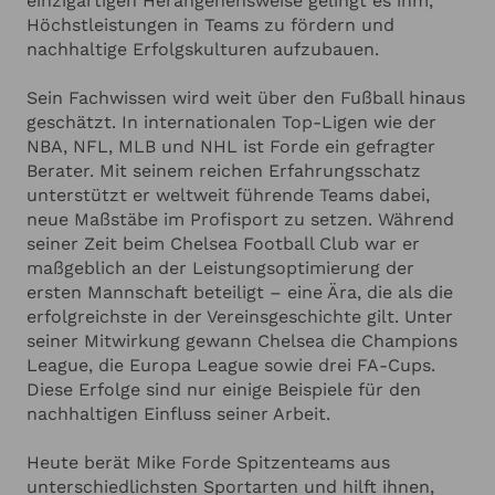
einzigartigen Herangehensweise gelingt es ihm,
ANGABEN ZU IHRER VERANSTALTUNG
Hinzufügen
auch in der Geschäftswelt gefragt: Er arbeitet eng
Höchstleistungen in Teams zu fördern und
mit führenden Finanzinstituten zusammen und
nachhaltige Erfolgskulturen aufzubauen.
begleitet Fusionen und Übernahmen großer
Ich habe die
Datenschutzerklärung
zur Kenntnis genommen.
Sportvereine, darunter mehrere Premier-League-
Ich stimme zu, dass meine Angaben zur Kontaktaufnahme
Sein Fachwissen wird weit über den Fußball hinaus
und für Rückfragen dauerhaft gespeichert werden.*
Klubs. Zusätzlich zu seiner Berater- und
geschätzt. In internationalen Top-Ligen wie der
Vortragstätigkeit ist er Co-Autor des Buches
Ich möchte in regelmässigen Abständen mit dem LSB
NBA, NFL, MLB und NHL ist Forde ein gefragter
Newsletter über Neuigkeiten informiert werden (Das
„Quiet Leadership“, das er gemeinsam mit dem
Berater. Mit seinem reichen Erfahrungsschatz
Newsletter-Abonnement kann jederzeit beendet werden).
renommierten Fußballtrainer Carlo Ancelotti
unterstützt er weltweit führende Teams dabei,
Mehr dazu finden Sie in unserer
Datenschutzerklärung
verfasst hat.
neue Maßstäbe im Profisport zu setzen. Während
seiner Zeit beim Chelsea Football Club war er
Anfrage absenden
maßgeblich an der Leistungsoptimierung der
ersten Mannschaft beteiligt – eine Ära, die als die
Abbrechen
erfolgreichste in der Vereinsgeschichte gilt. Unter
seiner Mitwirkung gewann Chelsea die Champions
League, die Europa League sowie drei FA-Cups.
Diese Erfolge sind nur einige Beispiele für den
nachhaltigen Einfluss seiner Arbeit.
Heute berät Mike Forde Spitzenteams aus
unterschiedlichsten Sportarten und hilft ihnen,