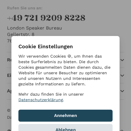
Rufen Sie uns an:
+49 721 9209 8228
London Speaker Bureau
Gellertstr. 8
76185 Karlsruhe
Cookie Einstellungen
Wir verwenden Cookies 🍪, um Ihnen das
Redner
beste Surferlebnis zu bieten. Die durch
Cookies gesammelten Daten dienen dazu, die
Website für unsere Besucher zu optimieren
Einblicke
und unseren Nutzern und Interessenten
gezielte Informationen zu liefern.
Agentur
Mehr dazu finden Sie in unserer
Datenschutzerklärung
.
© London Speaker Bureau 2026
Impressum
Annehmen
Datenschutzerklärung
Ablehnen