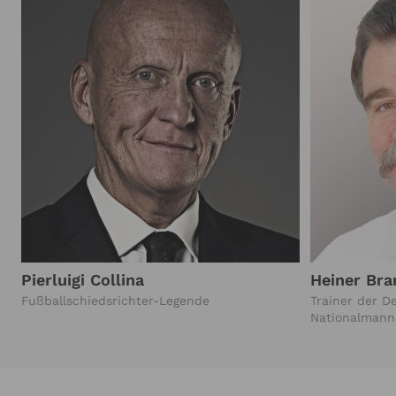
Pierluigi Collina
Heiner Bra
Fußballschiedsrichter-Legende
Trainer der D
Nationalmanns
Weltmeister a
(2007)