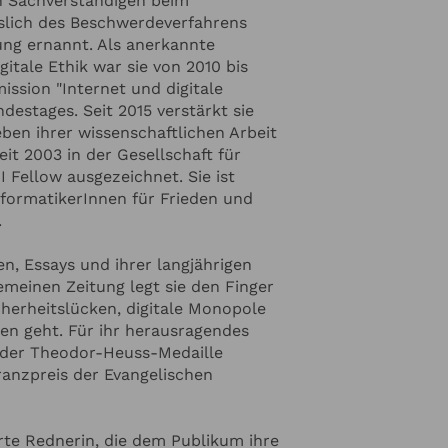
n Sachverständigen beim
slich des Beschwerdeverfahrens
ung ernannt. Als anerkannte
itale Ethik war sie von 2010 bis
ssion "Internet und digitale
destages. Seit 2015 verstärkt sie
eben ihrer wissenschaftlichen Arbeit
it 2003 in der Gesellschaft für
 Fellow ausgezeichnet. Sie ist
nformatikerInnen für Frieden und
.
en, Essays und ihrer langjährigen
emeinen Zeitung legt sie den Finger
herheitslücken, digitale Monopole
gen geht. Für ihr herausragendes
 der Theodor-Heuss-Medaille
eranzpreis der Evangelischen
inzufügen
rte Rednerin, die dem Publikum ihre