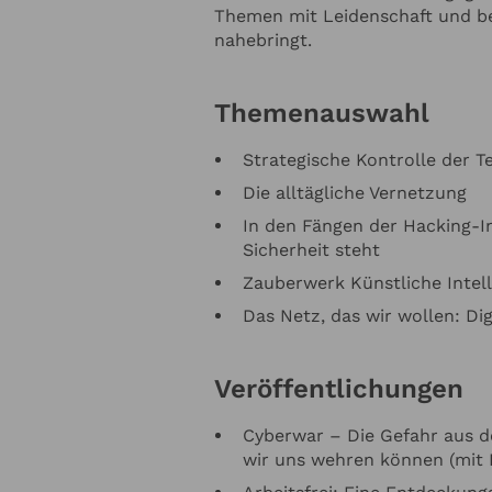
Themen mit Leidenschaft und b
die
Datenschutzerklärung
zur Kenntnis genommen. Ich stimme zu, dass mein
nahebringt.
fnahme und für Rückfragen dauerhaft gespeichert werden.*
e in regelmässigen Abständen mit dem LSB Newsletter über Neuigkeiten inf
letter-Abonnement kann jederzeit beendet werden). Mehr dazu finden Sie i
Themenauswahl
tzerklärung
Strategische Kontrolle der 
en
Anfrage absenden
Die alltägliche Vernetzung
In den Fängen der Hacking-In
Sicherheit steht
Zauberwerk Künstliche Intel
Das Netz, das wir wollen: Dig
Veröffentlichungen
Cyberwar – Die Gefahr aus 
wir uns wehren können (mit F