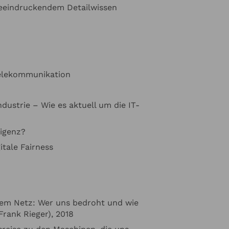
eeindruckendem Detailwissen
e Angaben zur
ormiert werden
n unserer
Telekommunikation
dustrie – Wie es aktuell um die IT-
ligenz?
itale Fairness
dem Netz: Wer uns bedroht und wie
rank Rieger), 2018