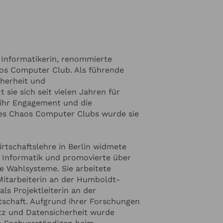
kfurter Allgemeinen Zeitung legt
n es um IT-Sicherheitslücken,
llschaftliche Folgen geht. Für ihr
e sie 2013 mit der Theodor-
elt sie den Toleranzpreis der
 Informatikerin, renommierte
ne
os Computer Club. Als führende
ublikum ihre Themen mit
cherheit und
em Detailwissen nahebringt.
sie sich seit vielen Jahren für
 ihr Engagement und die
es Chaos Computer Clubs wurde sie
rtschaftslehre in Berlin widmete
r Informatik und promovierte über
 Wahlsysteme. Sie arbeitete
Mitarbeiterin an der Humboldt-
als Projektleiterin an der
tschaft. Aufgrund ihrer Forschungen
z und Datensicherheit wurde