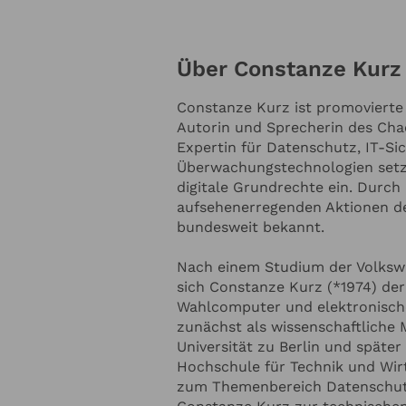
langjährigen Kolumne in der Fran
sie den Finger in die Wunde, wen
digitale Monopole und deren gese
Über Constanze Kurz
herausragendes Engagement wurd
Constanze Kurz
Heuss-Medaille geehrt, 2014 erhi
Constanze Kurz ist promovierte
Evangelischen Akademie Tutzing. Constanze Kurz ist ei
Autorin und Sprecherin des Cha
engagierte Rednerin, die dem P
Online Anfrage
Expertin für Datenschutz, IT-Si
Leidenschaft und beeindruckend
Überwachungstechnologien setzt 
digitale Grundrechte ein. Durch
aufsehenerregenden Aktionen d
NTAKTDATEN
bundesweit bekannt.
Ihre E-Mail-Adresse
*
Nach einem Studium der Volkswi
sich Constanze Kurz (*1974) de
Wahlcomputer und elektronische
zunächst als wissenschaftliche 
nnummer
Ihr Unternehmen
Universität zu Berlin und später 
Hochschule für Technik und Wir
zum Themenbereich Datenschut