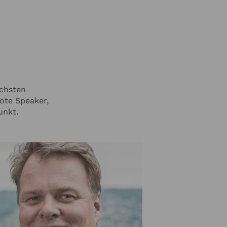
ichsten
ote Speaker,
unkt.