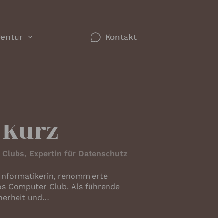
entur
Kontakt
werk
gorien
n
n Redner
 Kurz
Clubs, Expertin für Datenschutz
ie sich
Informatikerin, renommierte
os Computer Club. Als führende
herheit und
se -
hemen
ie sich seit vielen Jahren für
nken,
r