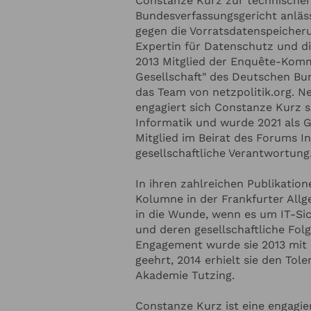
Constanze Kurz zur technische
Bundesverfassungsgericht anläs
 ZUM REDNER
gegen die Vorratsdatenspeicher
Expertin für Datenschutz und dig
2013 Mitglied der Enquête-Kommi
Redner-Budget
Gesellschaft" des Deutschen Bun
das Team von netzpolitik.org. N
engagiert sich Constanze Kurz se
Informatik und wurde 2021 als GI
Thema soll der Redner sprechen?
Mitglied im Beirat des Forums I
gesellschaftliche Verantwortung
In ihren zahlreichen Publikation
Kolumne in der Frankfurter Allg
in die Wunde, wenn es um IT-Sic
und deren gesellschaftliche Fol
Engagement wurde sie 2013 mit
geehrt, 2014 erhielt sie den Tol
Akademie Tutzing.
 ZU IHRER VERANSTALTUNG
H
Constanze Kurz ist eine engagie