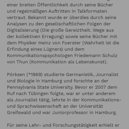
ANGABEN ZU IHRER VERANSTALTUNG
Hinzufügen
Diskussionsformaten verbindet Bernhard Pörksen
einer breiten Öffentlichkeit durch seine Bücher
analytische Schärfe mit anschaulichen Beispielen.
und regelmäßigen Auftritten in Talkformaten
Er gilt seit Jahren als gefragter Gesprächspartner
vertraut. Bekannt wurde er überdies durch seine
Ich habe die
Datenschutzerklärung
zur Kenntnis genommen.
und Impulsgeber, der komplexe Entwicklungen der
Ich stimme zu, dass meine Angaben zur Kontaktaufnahme
Analysen zu den gesellschaftlichen Folgen der
und für Rückfragen dauerhaft gespeichert werden.*
Mediengesellschaft verständlich und wirkungsstark
Digitalisierung (Die große Gereiztheit. Wege aus
einordnet.
der kollektiven Erregung) sowie seine Bücher mit
Ich möchte in regelmässigen Abständen mit dem LSB
Newsletter über Neuigkeiten informiert werden (Das
dem Physiker Heinz von Foerster (Wahrheit ist die
Newsletter-Abonnement kann jederzeit beendet werden).
Erfindung eines Lügners) und dem
Mehr dazu finden Sie in unserer
Datenschutzerklärung
Kommunikationspsychologen Friedemann Schulz
von Thun (Kommunikation als Lebenskunst).
Anfrage absenden
Pörksen (*1969) studierte Germanistik, Journalist
und Biologie in Hamburg und forschte an der
Abbrechen
Pennsylvania State University. Bevor er 2007 dem
Ruf nach Tübingen folgte, war er unter anderem
als Journalist tätig, lehrte in der Kommunikations-
und Sprachwissenschaft an der Universität
Greifswald und war Juniorprofessor in Hamburg.
Für seine Lehr- und Forschungstätigkeit erhielt er