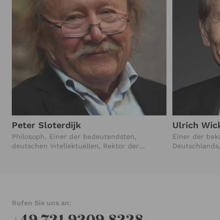
Peter Sloterdijk
Ulrich Wic
Philosoph, Einer der bedeutendsten,
Einer der bek
deutschen Intellektuellen, Rektor der
Deutschlands
Staatlichen Hochschule für Gestaltung
Tagesthemen 
Karlsruhe (2001 – 2015)
Rufen Sie uns an:
+49 721 9209 8228