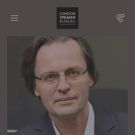
Bernhard Pörksen
•••
Kommunikationsforscher, Professor für Medienwissenschaften Universität Tübingen
Sie haben Fragen?
+49 721 9209 8228
Bernhard Pörksen
Online Anfrage