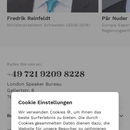
Fredrik Reinfeldt
Pär Nuder
Ministerpräsident Schweden (2006-2014)
Europa-Expert
Regierungserf
Albright Ston
Schweden (2
Rufen Sie uns an:
+49 721 9209 8228
London Speaker Bureau
Gellertstr. 8
76185 Karlsruhe
Cookie Einstellungen
Wir verwenden Cookies 🍪, um Ihnen das
Redner
beste Surferlebnis zu bieten. Die durch
Cookies gesammelten Daten dienen dazu, die
Website für unsere Besucher zu optimieren