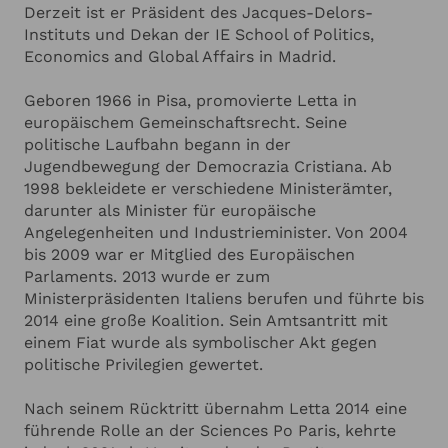
ANGABEN ZU IHRER VERANSTALTUNG
Hinzufügen
Derzeit ist er Präsident des Jacques-Delors-
Für seine Verdienste erhielt Letta zahlreiche
Instituts und Dekan der IE School of Politics,
Auszeichnungen, darunter den spanischen „Gran
Economics and Global Affairs in Madrid.
Cruz" für zivile Verdienste und den französischen
Ich habe die
Datenschutzerklärung
zur Kenntnis genommen.
Orden der Ehrenlegion. Als Experte für
Ich stimme zu, dass meine Angaben zur Kontaktaufnahme
und für Rückfragen dauerhaft gespeichert werden.*
Geboren 1966 in Pisa, promovierte Letta in
europäische Wirtschafts- und Politikfragen
europäischem Gemeinschaftsrecht. Seine
analysiert Enrico Letta in seinen Vorträgen die
Ich möchte in regelmässigen Abständen mit dem LSB
politische Laufbahn begann in der
Newsletter über Neuigkeiten informiert werden (Das
zentralen Herausforderungen unserer Zeit. Mit
Newsletter-Abonnement kann jederzeit beendet werden).
Jugendbewegung der Democrazia Cristiana. Ab
seinem tiefgehenden Verständnis für
Mehr dazu finden Sie in unserer
Datenschutzerklärung
1998 bekleidete er verschiedene Ministerämter,
wirtschaftliche Zusammenhänge und politische
darunter als Minister für europäische
Dynamiken bietet er wertvolle strategische
Anfrage absenden
Angelegenheiten und Industrieminister. Von 2004
Einblicke und praxisnahe Lösungsansätze für die
bis 2009 war er Mitglied des Europäischen
Zukunft Europas.
Parlaments. 2013 wurde er zum
Abbrechen
Ministerpräsidenten Italiens berufen und führte bis
2014 eine große Koalition. Sein Amtsantritt mit
einem Fiat wurde als symbolischer Akt gegen
politische Privilegien gewertet.
Nach seinem Rücktritt übernahm Letta 2014 eine
führende Rolle an der Sciences Po Paris, kehrte