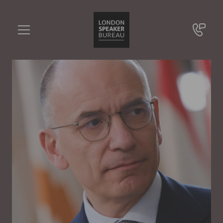
Enrico Letta
•••
Präsident des Jacques-Delors-Instituts, Dekan der IE School of Politics, Economics and Global Affairs, Ministerpräsident Italien (2013-2014)
Sie haben Fragen?
+49 721 9209 8228
Enrico Letta
Online Anfrage