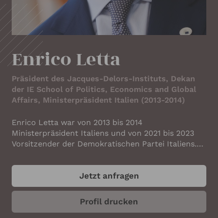
IHRE KONTAKTDATEN
Ihr Name
*
Enrico Letta
Ihre E-Mail-Adresse
*
Präsident des Jacques-Delors-Instituts, Dekan
der IE School of Politics, Economics and Global
Affairs, Ministerpräsident Italien (2013-2014)
Ihre Telefonnummer
Enrico Letta war von 2013 bis 2014
Ministerpräsident Italiens und von 2021 bis 2023
Vorsitzender der Demokratischen Partei Italiens.
Derzeit ist er Präsident des Jacques-Delors-
Ihr Unternehmen
Instituts und Dekan der IE School of Politics,
Jetzt anfragen
Economics and Global Affairs in Madrid. Geboren
1966 in Pisa, promovierte Letta in europäischem
Gemeinschaftsrecht. Seine politische Laufbahn
Profil drucken
begann in der Jugendbewegung der Democrazia
ANGABEN ZUM REDNER