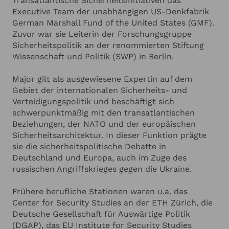
Transatlantische Sicherheitsinitiativen das
ANGABEN ZU IHRER VERANSTALTUNG
Hinzufügen
Verteidigungsministeriums (seit 2023). Claudia
Executive Team der unabhängigen US-Denkfabrik
Major hat an der Freien Universität Berlin und
German Marshall Fund of the United States (GMF).
Sciences Po Paris studiert und an der University of
Ich habe die
Datenschutzerklärung
zur Kenntnis genommen.
Zuvor war sie Leiterin der Forschungsgruppe
Birmingham (UK) promoviert. Dr. Major wurde zum
Ich stimme zu, dass meine Angaben zur Kontaktaufnahme
Sicherheitspolitik an der renommierten Stiftung
und für Rückfragen dauerhaft gespeichert werden.*
Ritter des französischen Verdienstordens
Wissenschaft und Politik (SWP) in Berlin.
(„Chevalier dans l‘Ordre National du Mérite“)
Ich möchte in regelmässigen Abständen mit dem LSB
Newsletter über Neuigkeiten informiert werden (Das
ernannt und erhielt das estnische Verdienstkreuz.
Major gilt als ausgewiesene Expertin auf dem
Newsletter-Abonnement kann jederzeit beendet werden).
Die Universität Duisburg-Essen ehrte sie 2025 mit
Gebiet der internationalen Sicherheits- und
Mehr dazu finden Sie in unserer
Datenschutzerklärung
der Mercator-Professur und im Januar 2026 wurde
Verteidigungspolitik und beschäftigt sich
ihr das Ehrenkreuz der Bundeswehr in Gold
schwerpunktmäßig mit den transatlantischen
Anfrage absenden
verliehen. Claudia Major ist eine wichtige Stimme
Beziehungen, der NATO und der europäischen
in der öffentlichen Debatte über die geopolitische
Sicherheitsarchitektur. In dieser Funktion prägte
Neuordnung der Welt und die Sicherheitsstrategie
Abbrechen
sie die sicherheitspolitische Debatte in
Deutschlands. Ihre Einordnungen sind geprägt von
Deutschland und Europa, auch im Zuge des
analytischer Klarheit, langjähriger Forschung und
russischen Angriffskrieges gegen die Ukraine.
einem fundierten Verständnis für die politischen
und militärischen Strukturen Europas und der
Frühere berufliche Stationen waren u.a. das
NATO. In ihren Vorträgen macht sie komplexe
Center for Security Studies an der ETH Zürich, die
sicherheitspolitische Entwicklungen verständlich
Deutsche Gesellschaft für Auswärtige Politik
und zeigt, welche Konsequenzen internationale
(DGAP), das EU Institute for Security Studies