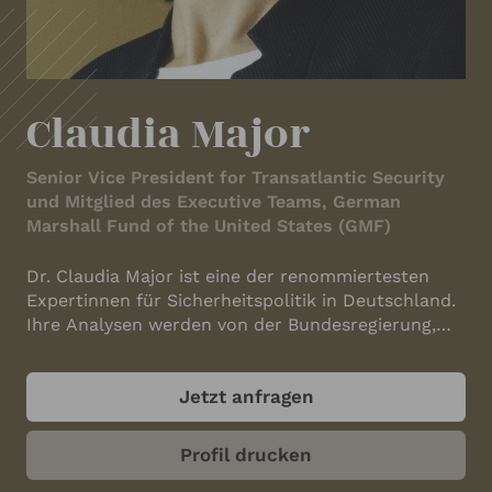
IHRE KONTAKTDATEN
Ihr Name
*
Claudia Major
Ihre E-Mail-Adresse
*
Senior Vice President for Transatlantic Security
und Mitglied des Executive Teams, German
Marshall Fund of the United States (GMF)
Ihre Telefonnummer
Dr. Claudia Major ist eine der renommiertesten
Expertinnen für Sicherheitspolitik in Deutschland.
Ihre Analysen werden von der Bundesregierung,
Bundestag, Medien und auf internationaler Ebene
Ihr Unternehmen
gleichermaßen nachgefragt. Seit März 2025
Jetzt anfragen
unterstützt sie als Senior Vice President für
Transatlantische Sicherheitsinitiativen das
Executive Team der unabhängigen US-Denkfabrik
Profil drucken
German Marshall Fund of the United States (GMF).
ANGABEN ZUM REDNER