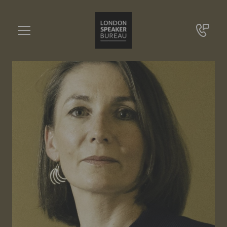
Claudia Major
•••
Senior Vice President for Transatlantic Security und Mitglied des Executive Teams, German Marshall Fund of the United States (GMF)
Sie haben Fragen?
+49 721 9209 8228
Claudia Major
Online Anfrage