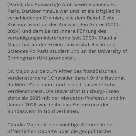
Konflikte und strategische Entscheidungen für
(Paris), das Auswärtige Amt sowie Sciences Po
Europa und Deutschland haben.
Paris. Darüber hinaus war und ist sie Mitglied in
verschiedenen Gremien, wie dem Beirat Zivile
Krisenprävention des Auswärtigen Amtes (2010-
2024) und dem Beirat Innere Führung des
Verteidigungsministeriums (seit 2023). Claudia
Major hat an der Freien Universität Berlin und
Sciences Po Paris studiert und an der University of
Birmingham (UK) promoviert.
Dr. Major wurde zum Ritter des französischen
Verdienstordens („Chevalier dans l‘Ordre National
du Mérite“) ernannt und erhielt das estnische
Verdienstkreuz. Die Universität Duisburg-Essen
ehrte sie 2025 mit der Mercator-Professur und im
Januar 2026 wurde ihr das Ehrenkreuz der
Bundeswehr in Gold verliehen.
Claudia Major ist eine wichtige Stimme in der
öffentlichen Debatte über die geopolitische