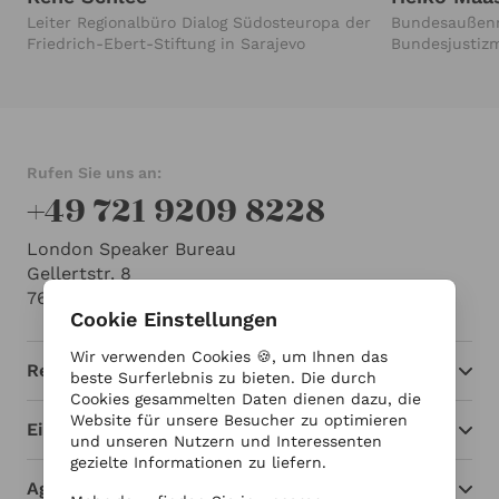
Leiter Regionalbüro Dialog Südosteuropa der
Bundesaußenmi
Friedrich-Ebert-Stiftung in Sarajevo
Bundesjustizm
für Geopolitik
Rufen Sie uns an:
+49 721 9209 8228
London Speaker Bureau
Gellertstr. 8
76185 Karlsruhe
Cookie Einstellungen
Wir verwenden Cookies 🍪, um Ihnen das
Redner
beste Surferlebnis zu bieten. Die durch
Cookies gesammelten Daten dienen dazu, die
Website für unsere Besucher zu optimieren
Einblicke
und unseren Nutzern und Interessenten
gezielte Informationen zu liefern.
Agentur