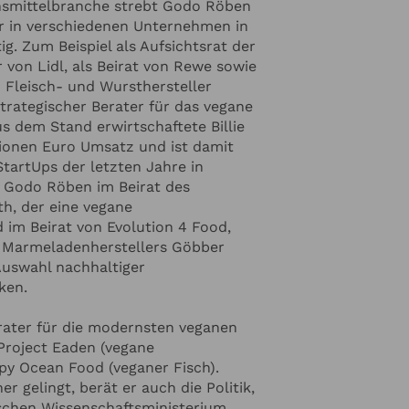
nsmittelbranche strebt Godo Röben
r in verschiedenen Unternehmen in
ig. Zum Beispiel als Aufsichtsrat der
r von Lidl, als Beirat von Rewe sowie
Fleisch- und Wursthersteller
strategischer Berater für das vegane
Aus dem Stand erwirtschaftete Billie
lionen Euro Umsatz und ist damit
StartUps der letzten Jahre in
t Godo Röben im Beirat des
h, der eine vegane
 im Beirat von Evolution 4 Food,
 Marmeladenherstellers Göbber
Auswahl nachhaltiger
ken.
rater für die modernsten veganen
Project Eaden (vegane
inzufügen
y Ocean Food (veganer Fisch).
 gelingt, berät er auch die Politik,
sischen Wissenschaftsministerium