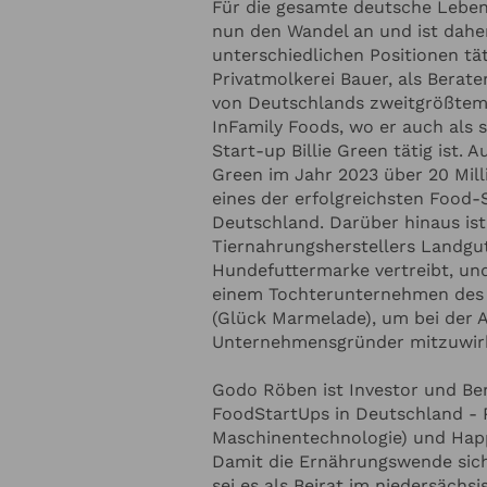
Für die gesamte deutsche Lebe
 ZUM REDNER
nun den Wandel an und ist dahe
unterschiedlichen Positionen tät
Privatmolkerei Bauer, als Berate
Redner-Budget
von Deutschlands zweitgrößtem 
InFamily Foods, wo er auch als 
Start-up Billie Green tätig ist. 
Green im Jahr 2023 über 20 Mil
Thema soll der Redner sprechen?
eines der erfolgreichsten Food-
Deutschland. Darüber hinaus is
Tiernahrungsherstellers Landgut
Hundefuttermarke vertreibt, und
einem Tochterunternehmen des
(Glück Marmelade), um bei der 
Unternehmensgründer mitzuwir
Godo Röben ist Investor und Be
FoodStartUps in Deutschland - 
 ZU IHRER VERANSTALTUNG
H
Maschinentechnologie) und Happ
Damit die Ernährungswende sicher
sei es als Beirat im niedersäch