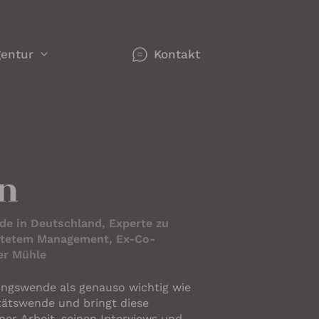
entur
Kontakt
werk
gorien
n
n 
n Redner
e in Deutschland, Experte zu
ie sich
htetem Management, Ex-Co-
er Mühle
ungswende als genauso wichtig wie
se -
hemen
tätswende und bringt diese
nken,
r
ner Arbeit, seinen Interviews und in