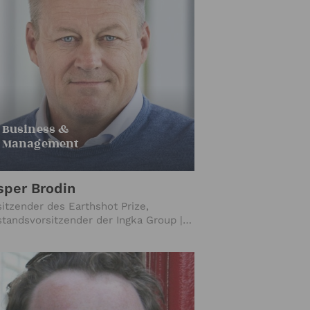
Business &
Management
sper Brodin
sitzender des Earthshot Prize,
standsvorsitzender der Ingka Group |
A (2017–2025)