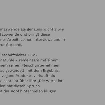
 im Beirat von Evolution 4 Food,
Marmeladenherstellers Göbber
uswahl nachhaltiger
tor und
anen FoodStartUps in Deutschland -
ntechnologie) und Happy Ocean
ungswende als genauso wichtig wie
Ernährungswende sicher gelingt,
itätswende und bringt diese
als Beirat im niedersächsischen
ner Arbeit, seinen Interviews und in
s Leiter der "Gruppe Alternative
zur Sprache.
Empfehlungen erarbeitet, wie die
ingen kann. Außerdem ist er
Geschäftsleiter / Co-
r Alternativen Proteine in
er Mühle - gemeinsam mit einem
 er als bester deutscher
einem reinen Fleischunternehmen
 Year" gewählt und steht dort in
as gewandelt, mit dem Ergebnis,
O´s Deutschlands - von BMW,
r vegane Produkte verkauft als
.
e schreibt über ihn: „Die Wurst ist
nden hat diesen Spruch
t der Kopf hinter vielen klugen