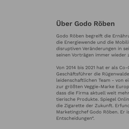
Hundefuttermarke vertreibt, und
einem Tochterunternehmen des 
(Glück Marmelade), um bei der A
Godo Röben 
Über Godo Röben 
Unternehmensgründer mitzuwirken. Godo Röben ist Inves
Berater für die modernsten veg
Project Eaden (vegane Maschine
Godo Röben begreift die Ernähr
Online Anfrage
Food (veganer Fisch). Damit die 
die Energiewende und die Mobil
berät er auch die Politik, sei es 
disruptiven Veränderungen in sei
Wissenschaftsministerium oder al
seinen Vorträgen immer wieder 
Proteine", die für die Regierung 
NTAKTDATEN
Proteinwende in Deutschland gel
Von 2014 bis 2021 hat er als Co-
Vorstand des Bundesverbandes de
Geschäftsführer die Rügenwald
Ihre E-Mail-Adresse
*
Deutschland. Bereits 2015 wurde
leidenschaftlichen Team - von 
Marketingleiter zum "CMO of the
zur größten Veggie-Marke Europ
einer Reihe mit den größten CM
dass die Firma aktuell weit meh
Adidas bis hin zum Telekom-CMO
tierische Produkte. Spiegel Onlin
nnummer
Ihr Unternehmen
die Zigarette der Zukunft. Erfu
Marketingchef Godo Röben. Er is
Entscheidungen“.