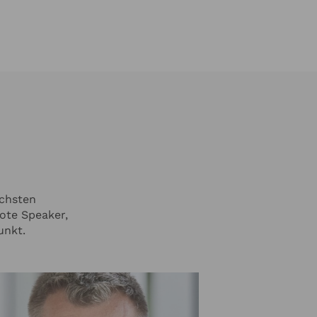
ichsten
ote Speaker,
unkt.