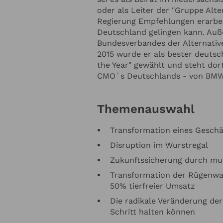
die
Datenschutzerklärung
zur Kenntnis genommen. Ich stimme zu, dass mein
oder als Leiter der "Gruppe Alter
fnahme und für Rückfragen dauerhaft gespeichert werden.*
Regierung Empfehlungen erarbei
e in regelmässigen Abständen mit dem LSB Newsletter über Neuigkeiten inf
Deutschland gelingen kann. Auß
letter-Abonnement kann jederzeit beendet werden). Mehr dazu finden Sie i
Bundesverbandes der Alternative
tzerklärung
2015 wurde er als bester deutsc
the Year" gewählt und steht dor
en
Anfrage absenden
CMO´s Deutschlands - von BMW,
Themenauswahl
Transformation eines Geschä
Disruption im Wurstregal
Zukunftssicherung durch mu
Transformation der Rügenwa
50% tierfreier Umsatz
Die radikale Veränderung de
Schritt halten können