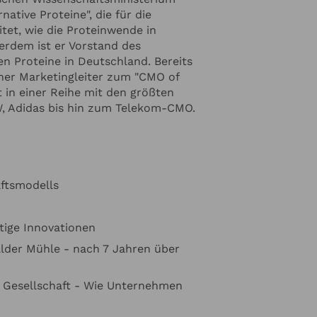
e Angaben zur
native Proteine", die für die
tet, wie die Proteinwende in
ormiert werden
erdem ist er Vorstand des
n unserer
n Proteine in Deutschland. Bereits
her Marketingleiter zum "CMO of
t in einer Reihe mit den größten
 Adidas bis hin zum Telekom-CMO.
ftsmodells
tige Innovationen
lder Mühle - nach 7 Jahren über
r Gesellschaft - Wie Unternehmen