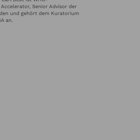
Accelerator, Senior Advisor der
e Angaben zur
eden und gehört dem Kuratorium
A an.
ormiert werden
n unserer