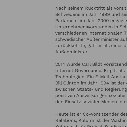
Nach seinem Rücktritt als Vorsi
 ZUM REDNER
Schwedens im Jahr 1999 und se
Parlament im Jahr 2000 engagier
Redner-Budget
Unternehmensvorständen in Sc
verschiedenen internationalen T
schwedischer Außenminister auf 
zurückkehrte, galt er als einer 
Thema soll der Redner sprechen?
Außenminister.
2014 wurde Carl Bildt Vorsitzen
Internet Governance. Er gilt als
Technologien. Ein E-Mail-Austa
Bill Clinton im Jahr 1994 ist de
zwischen Staats- und Regierungsc
positiven Auswirkungen sozialer
den Einsatz sozialer Medien in d
Heute ist er Co-Vorsitzender de
 ZU IHRER VERANSTALTUNG
H
Relations, Kolumnist der Washi
Kolumnist für Project Syndicate.