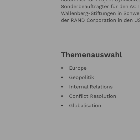
Sonderbeauftragter für den ACT 
die
Datenschutzerklärung
zur Kenntnis genommen. Ich stimme zu, dass mein
fnahme und für Rückfragen dauerhaft gespeichert werden.*
Wallenberg-Stiftungen in Schw
der RAND Corporation in den US
e in regelmässigen Abständen mit dem LSB Newsletter über Neuigkeiten inf
letter-Abonnement kann jederzeit beendet werden). Mehr dazu finden Sie i
tzerklärung
en
Anfrage absenden
Themenauswahl
Europe
Geopolitik
Internal Relations
Conflict Resolution
Globalisation