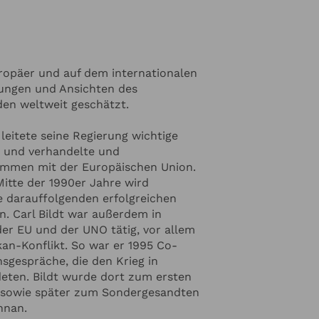
il-Austausch zwischen ihm und US-
94 ist der erste E-Mail-Austausch
Regierungschefs. Bildt glaubt fest
zialer Medien und setzt sich
Europäer und auf dem internationalen
er Medien in der internationalen
zungen und Ansichten des
en weltweit geschätzt.
 der Washington Post und
t Syndicate. Carl Bildt ist WHO-
leitete seine Regierung wichtige
Accelerator, Senior Advisor der
n und verhandelte und
eden und gehört dem Kuratorium
kommen mit der Europäischen Union.
A an.
itte der 1990er Jahre wird
ie darauffolgenden erfolgreichen
 Carl Bildt war außerdem in
der EU und der UNO tätig, vor allem
n-Konflikt. So war er 1995 Co-
sgespräche, die den Krieg in
ten. Bildt wurde dort zum ersten
 sowie später zum Sondergesandten
nnan.