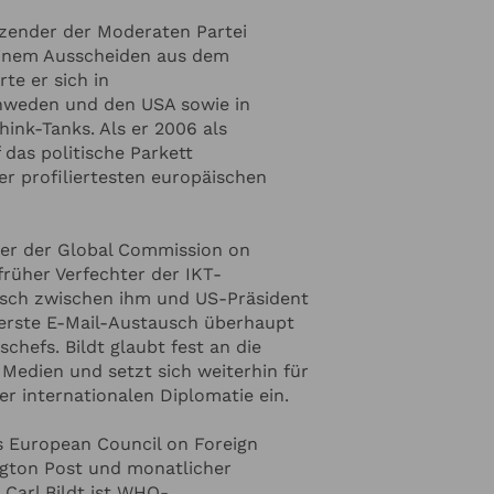
tzender der Moderaten Partei
inem Ausscheiden aus dem
te er sich in
hweden und den USA sowie in
hink-Tanks. Als er 2006 als
das politische Parkett
der profiliertesten europäischen
der der Global Commission on
 früher Verfechter der IKT-
usch zwischen ihm und US-Präsident
r erste E-Mail-Austausch überhaupt
hefs. Bildt glaubt fest an die
 Medien und setzt sich weiterhin für
er internationalen Diplomatie ein.
s European Council on Foreign
inzufügen
ngton Post und monatlicher
 Carl Bildt ist WHO-