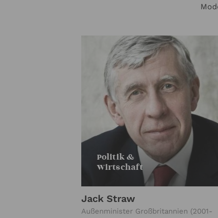
Mode
Politik &
Wirtschaft
Jack Straw
Außenminister Großbritannien (2001-