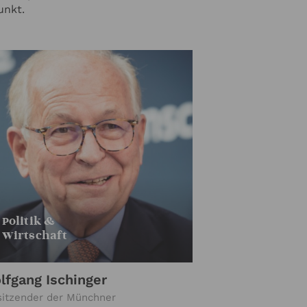
unkt.
Politik &
Wirtschaft
lfgang Ischinger
sitzender der Münchner