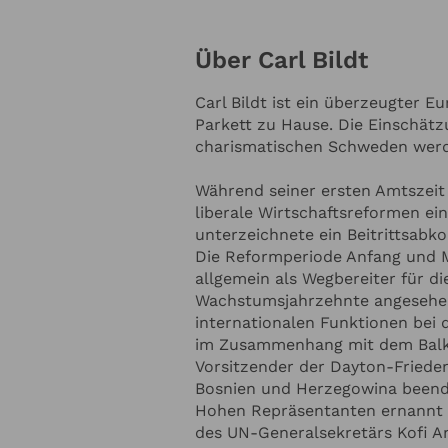
der IKT-Technologien. Ein E-Ma
Präsident Bill Clinton im Jahr 19
Über Carl Bildt
überhaupt zwischen Staats- und 
an die positiven Auswirkungen so
Carl Bildt
Carl Bildt ist ein überzeugter 
weiterhin für den Einsatz sozial
Parkett zu Hause. Die Einschät
Diplomatie ein. Heute ist er Co-Vorsitzender des European Council
charismatischen Schweden werd
on Foreign Relations, Kolumnist
Online Anfrage
monatlicher Kolumnist für Projec
Während seiner ersten Amtszeit 
Sonderbeauftragter für den ACT 
liberale Wirtschaftsreformen ei
Wallenberg-Stiftungen in Schw
NTAKTDATEN
unterzeichnete ein Beitrittsab
der RAND Corporation in den US
Die Reformperiode Anfang und M
allgemein als Wegbereiter für d
Ihre E-Mail-Adresse
*
Wachstumsjahrzehnte angesehen.
internationalen Funktionen bei 
im Zusammenhang mit dem Balka
Vorsitzender der Dayton-Frieden
nnummer
Ihr Unternehmen
Bosnien und Herzegowina beende
Hohen Repräsentanten ernannt
des UN-Generalsekretärs Kofi A