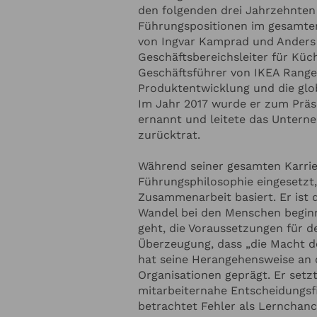
den folgenden drei Jahrzehnten 
Führungspositionen im gesamte
 ZUM REDNER
von Ingvar Kamprad und Anders 
Geschäftsbereichsleiter für Kü
Redner-Budget
Geschäftsführer von IKEA Range 
Produktentwicklung und die glob
Im Jahr 2017 wurde er zum Prä
ernannt und leitete das Unterne
Thema soll der Redner sprechen?
zurücktrat.
Während seiner gesamten Karrier
Führungsphilosophie eingesetzt,
Zusammenarbeit basiert. Er ist 
Wandel bei den Menschen begin
geht, die Voraussetzungen für d
Überzeugung, dass „die Macht do
hat seine Herangehensweise an d
Organisationen geprägt. Er setz
mitarbeiternahe Entscheidungsfi
 ZU IHRER VERANSTALTUNG
H
betrachtet Fehler als Lernchanc