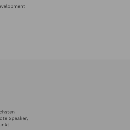
development
ichsten
ote Speaker,
unkt.