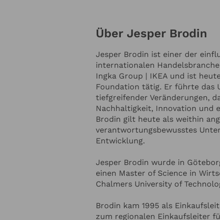
Wandel bei den Menschen beginn
geht, die Voraussetzungen für de
Überzeugung, dass „die Macht dor
Über Jesper Brodin
hat seine Herangehensweise an d
Jesper Brodin
Organisationen geprägt. Er setzt
Jesper Brodin ist einer der einf
mitarbeiternahe Entscheidungsfi
internationalen Handelsbranche
betrachtet Fehler als Lernchanc
Online Anfrage
Ingka Group | IKEA und ist heute
starke Teams durchweg bessere L
Foundation tätig. Er führte da
Spitzenkräfte. Neben seiner Karriere in der Wirtschaft hat sich
tiefgreifender Veränderungen, d
Brodin zu einer international a
Nachhaltigkeit, Innovation und e
NTAKTDATEN
Rolle der Wirtschaft bei der Bew
Brodin gilt heute als weithin a
Herausforderungen entwickelt. Er
verantwortungsbewusstes Unte
Co-Vorsitzender des UN Global 
Ihre E-Mail-Adresse
*
Entwicklung.
Earthshot Prize. Außerdem ist e
Resources Institute, Distinguish
Jesper Brodin wurde in Götebor
Weltwirtschaftsforums und Mitgl
einen Master of Science in Wirt
Group. In Anerkennung seines gl
nnummer
Ihr Unternehmen
Chalmers University of Technolo
TIME-Magazin zu einem der 100 
Jahres 2024 gekürt.
Brodin kam 1995 als Einkaufsleit
zum regionalen Einkaufsleiter f