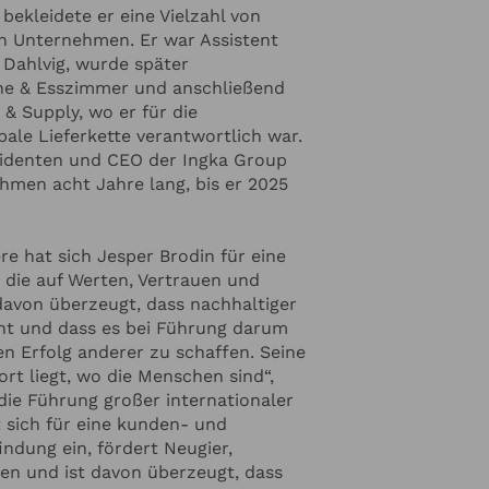
bekleidete er eine Vielzahl von
n Unternehmen. Er war Assistent
Dahlvig, wurde später
che & Esszimmer und anschließend
& Supply, wo er für die
ale Lieferkette verantwortlich war.
sidenten und CEO der Ingka Group
hmen acht Jahre lang, bis er 2025
e hat sich Jesper Brodin für eine
 die auf Werten, Vertrauen und
davon überzeugt, dass nachhaltiger
nt und dass es bei Führung darum
en Erfolg anderer zu schaffen. Seine
rt liegt, wo die Menschen sind“,
ie Führung großer internationaler
t sich für eine kunden- und
ndung ein, fördert Neugier,
inzufügen
en und ist davon überzeugt, dass