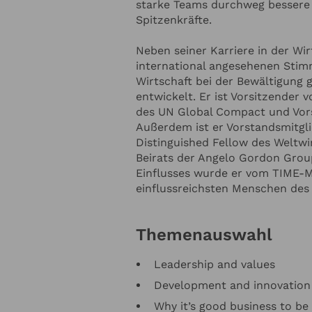
starke Teams durchweg bessere 
die
Datenschutzerklärung
zur Kenntnis genommen. Ich stimme zu, dass mein
Spitzenkräfte.
fnahme und für Rückfragen dauerhaft gespeichert werden.*
Neben seiner Karriere in der Wir
e in regelmässigen Abständen mit dem LSB Newsletter über Neuigkeiten inf
letter-Abonnement kann jederzeit beendet werden). Mehr dazu finden Sie i
international angesehenen Stimm
tzerklärung
Wirtschaft bei der Bewältigung
entwickelt. Er ist Vorsitzender 
en
Anfrage absenden
des UN Global Compact und Vors
Außerdem ist er Vorstandsmitgli
Distinguished Fellow des Weltwi
Beirats der Angelo Gordon Grou
Einflusses wurde er vom TIME-M
einflussreichsten Menschen des
Themenauswahl
Leadership and values
Development and innovation
Why it’s good business to be