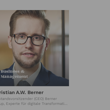
Business &
Management
ristian A.W. Berner
standsvorsitzender (CEO) Berner
up, Experte für digitale Transformation
 Change Management