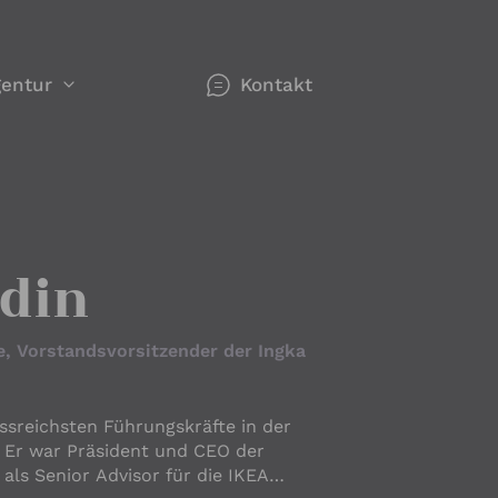
entur
Kontakt
werk
gorien
n
n Redner
odin
e, Vorstandsvorsitzender der Ingka
ie sich
ussreichsten Führungskräfte in der
 Er war Präsident und CEO der
se -
hemen
 als Senior Advisor für die IKEA
nken,
r