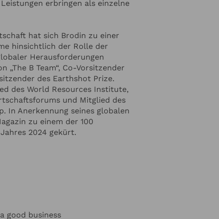
Leistungen erbringen als einzelne
e Angaben zur
tschaft hat sich Brodin zu einer
ormiert werden
n unserer
e hinsichtlich der Rolle der
 globaler Herausforderungen
von „The B Team“, Co-Vorsitzender
itzender des Earthshot Prize.
ed des World Resources Institute,
rtschaftsforums und Mitglied des
p. In Anerkennung seines globalen
agazin zu einem der 100
 Jahres 2024 gekürt.
 a good business