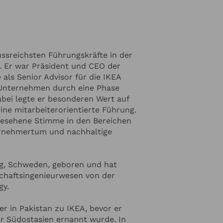
t und dass es bei Führung darum
n Erfolg anderer zu schaffen. Seine
t liegt, wo die Menschen sind“,
ie Führung großer internationaler
 sich für eine kunden- und
lussreichsten Führungskräfte in der
ndung ein, fördert Neugier,
. Er war Präsident und CEO der
en und ist davon überzeugt, dass
 als Senior Advisor für die IKEA
eistungen erbringen als einzelne
s Unternehmen durch eine Phase
abei legte er besonderen Wert auf
ngesehenen Stimme hinsichtlich der
ine mitarbeiterorientierte Führung.
ältigung globaler
ngesehene Stimme in den Bereichen
 ist Vorsitzender von „The B Team“,
rnehmertum und nachhaltige
Compact und Vorsitzender des
r Vorstandsmitglied des World
ed Fellow des
g, Schweden, geboren und hat
ied des Beirats der Angelo Gordon
schaftsingenieurwesen von der
obalen Einflusses wurde er vom
gy.
einflussreichsten Menschen des
er in Pakistan zu IKEA, bevor er
ür Südostasien ernannt wurde. In