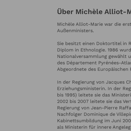
Über Michèle Alliot-
Michèle Alliot-Marie war die er
Michèle Alliot-Marie
Außenministers.
Online Anfrage
Sie besitzt einen Doktortitel in
Diplom in Ethnologie. 1986 wurde
Nationalversammlung gewählt und
des Département Pyrénées-Atlant
NTAKTDATEN
Abgeordnete des Europäischen 
In der Regierung von Jacques Ch
Ihre E-Mail-Adresse
*
Erziehungsministerin. In der Re
bis 1995) leitete sie das Minist
2002 bis 2007 leitete sie das Ve
nnummer
Ihr Unternehmen
Regierung von Jean-Pierre Raff
Nachfolger Dominique de Villepin
Kabinettsumbildung im Juni 2009
als Ministerin für innere Angel