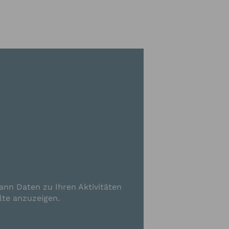
e Angaben zur
ormiert werden
n unserer
ann Daten zu Ihren Aktivitäten
lte anzuzeigen.