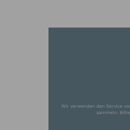
Ich habe 
Kontaktau
Ich möcht
(Das News
Datenschu
Abbrech
Wir verwenden den Service von
sammeln. Bitt