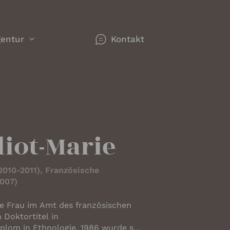
entur
Kontakt
werk
gorien
n
n Redner
liot-Marie
2010-2011), Französische
ie sich
2007)
te Frau im Amt des französischen
se -
hemen
nken,
r
plom in Ethnologie. 1986 wurde sie