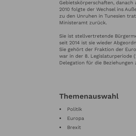
Gebietskörperschaften, danach 
2010 folgte der Wechsel ins Auß
 ZUM REDNER
zu den Unruhen in Tunesien trat
Ministeramt zurück.
Redner-Budget
Sie ist stellvertretende Bürger
seit 2014 ist sie wieder Abgeor
Sie gehört der Fraktion der Eur
Thema soll der Redner sprechen?
war in der 8. Legislaturperiode 
Delegation für die Beziehungen 
Themenauswahl
Politik
Europa
 ZU IHRER VERANSTALTUNG
H
Brexit