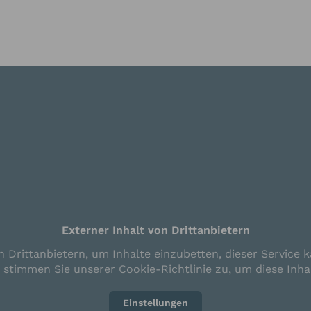
die
Datenschutzerklärung
zur Kenntnis genommen. Ich stimme zu, dass mein
fnahme und für Rückfragen dauerhaft gespeichert werden.*
e in regelmässigen Abständen mit dem LSB Newsletter über Neuigkeiten inf
letter-Abonnement kann jederzeit beendet werden). Mehr dazu finden Sie i
tzerklärung
en
Anfrage absenden
Externer Inhalt von Drittanbietern
 Drittanbietern, um Inhalte einzubetten, dieser Service k
e stimmen Sie unserer
Cookie-Richtlinie zu
, um diese Inha
Einstellungen