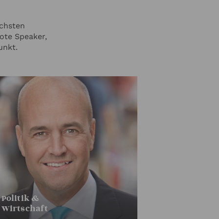
ichsten
ote Speaker,
unkt.
Politik &
Wirtschaft