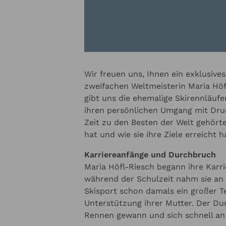
Redner? Konta
virtuelle Gesp
Fragen
helfen Ihnen 
Newslet
Virtuell
Alles Wissens
Online, virtuel
Redner regelm
ungsformate d
Wir freuen uns, Ihnen ein exklusive
zweifachen Weltmeisterin Maria Höf
gibt uns die ehemalige Skirennläufer
ihren persönlichen Umgang mit Druck
Zeit zu den Besten der Welt gehörte,
hat und wie sie ihre Ziele erreicht h
Karriereanfänge und Durchbruch
Maria Höfl-Riesch begann ihre Karri
während der Schulzeit nahm sie an 
Skisport schon damals ein großer Te
Unterstützung ihrer Mutter. Der Dur
Rennen gewann und sich schnell an 