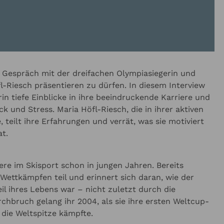
wie wir glauben
ktieren Sie uns, wir
rächsreihe
buchen"
Politik & Wirtschaft
gerne weiter
Viele unserer Referenten sin
nur herausragende Keynote 
ter
Umwelt & Energie
sondern auch brillante Autor
e Event-Formate
werte über unsere
mit ihren …
Weiterlesen
l, hybrid – Veranstalt-
äßig in Ihrem Postfach
er Zukunft
s Gespräch mit der dreifachen Olympiasiegerin und
l-Riesch präsentieren zu dürfen. In diesem Interview
in tiefe Einblicke in ihre beeindruckende Karriere und
 und Stress. Maria Höfl-Riesch, die in ihrer aktiven
 teilt ihre Erfahrungen und verrät, was sie motiviert
at.
ere im Skisport schon in jungen Jahren. Bereits
Wettkämpfen teil und erinnert sich daran, wie der
il ihres Lebens war – nicht zuletzt durch die
chbruch gelang ihr 2004, als sie ihre ersten Weltcup-
die Weltspitze kämpfte.