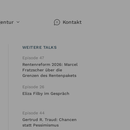
entur
Kontakt
WEITERE TALKS
Episode 47
werk
Rentenreform 2026: Marcel
gorien
n
Fratzscher über die
n Redner
Grenzen des Rentenpakets
Episode 26
Eliza Filby im Gespräch
ie sich
Episode 44
se -
hemen
Gertrud R. Traud: Chancen
nken,
r
statt Pessimismus