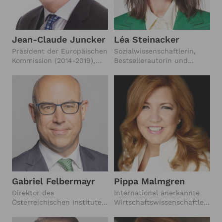
Jean-Claude Juncker
Léa Steinacker
Präsident der Europäischen
Sozialwissenschaftlerin,
Kommission (2014-2019),
Bestsellerautorin und
Premierminister von
preisgekrönte
Luxemburg (1995-2013)
Unternehmerin,
Mitgründerin der Digital-
Plattform Ada, CEO
GaiaLogic
Gabriel Felbermayr
Pippa Malmgren
Direktor des
International anerkannte
Österreichischen Institutes
Wirtschaftswissenschaftlerin,
für Wirtschaftsforschung
Ehemalige Beraterin des
(WIFO), Präsident des
US-Präsidenten, Ehemalige