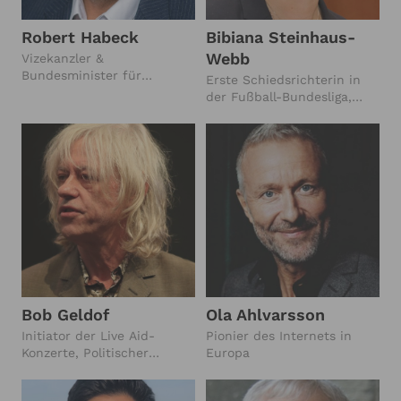
Robert Habeck
Bibiana Steinhaus-
Webb
Vizekanzler &
Bundesminister für
Erste Schiedsrichterin in
Wirtschaft und Klimaschutz
der Fußball-Bundesliga,
(2021-2025),
Leiterin der
Bundesvorsitzender
Frauenabteilung der Fifa-
Bündnis 90/Die Grünen
Schiedsrichter-Subdivision
(2018-2022)
Bob Geldof
Ola Ahlvarsson
Initiator der Live Aid-
Pionier des Internets in
Konzerte, Politischer
Europa
Aktivist, Musiker-Legende