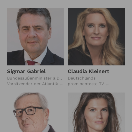
Sigmar Gabriel
Claudia Kleinert
Bundesaußenminister a.D.,
Deutschlands
Vorsitzender der Atlantik-
prominenteste TV-
Brücke e.V.
Wettermoderatorin, Wetter-
und Klima-Expertin,
Expertin zu Kommunikation
und Wirkung