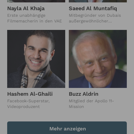
Nayla Al Khaja
Saeed Al Muntafiq
Erste unabhängige
Mitbegründer von Dubais
Filmemacherin in den VAE
außergewöhnlicher
Entwicklung der letzten
Jahrzehnte
Hashem Al-Ghaili
Buzz Aldrin
Facebook-Superstar,
Mitglied der Apollo 11-
Videoproduzent
Mission
Mehr anzeigen