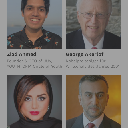
Ziad Ahmed
George Akerlof
Founder & CEO of JUV,
Nobelpreisträger für
YOUTHTOPIA Circle of Youth
Wirtschaft des Jahres 2001