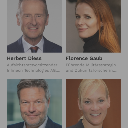
Instituts für Weltwirtschaft
Beraterin des britischen
(2019-2021)
Kabinetts, Tech-
Unternehmerin
Herbert Diess
Florence Gaub
Aufsichtsratsvorsitzender
Führende Militärstrategin
Infineon Technologies AG,
und Zukunftsforscherin,
Vorstandsvorsitzender
Direktorin des
Volkswagen AG (2018-2022)
Forschungsbereichs am
NATO Defense College in
Rom