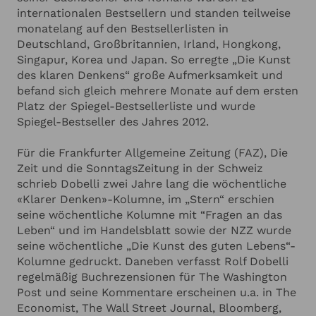
Denkfallen erkennt, Verhaltensfehler vermeidet
internationalen Bestsellern und standen teilweise
und die Entscheidungsqualität erhöht, wie man
monatelang auf den Bestsellerlisten in
toxische Emotionen oder Ablenkung durch
Deutschland, Großbritannien, Irland, Hongkong,
Irrelevantes vermeidet.
Singapur, Korea und Japan. So erregte „Die Kunst
des klaren Denkens“ große Aufmerksamkeit und
befand sich gleich mehrere Monate auf dem ersten
Platz der Spiegel-Bestsellerliste und wurde
Spiegel-Bestseller des Jahres 2012.
Für die Frankfurter Allgemeine Zeitung (FAZ), Die
Zeit und die SonntagsZeitung in der Schweiz
schrieb Dobelli zwei Jahre lang die wöchentliche
«Klarer Denken»-Kolumne, im „Stern“ erschien
seine wöchentliche Kolumne mit “Fragen an das
Leben“ und im Handelsblatt sowie der NZZ wurde
seine wöchentliche „Die Kunst des guten Lebens“-
Kolumne gedruckt. Daneben verfasst Rolf Dobelli
regelmäßig Buchrezensionen für The Washington
Post und seine Kommentare erscheinen u.a. in The
Economist, The Wall Street Journal, Bloomberg,