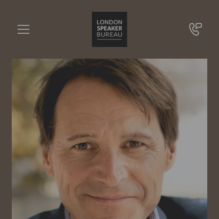
Rolf Dobelli
•••
Bestsellerautor „Die Kunst des klaren Denkens“, Gründer und Kurator von WORLD.MINDS
Sie haben Fragen?
+49 721 9209 8228
Rolf Dobelli
Online Anfrage