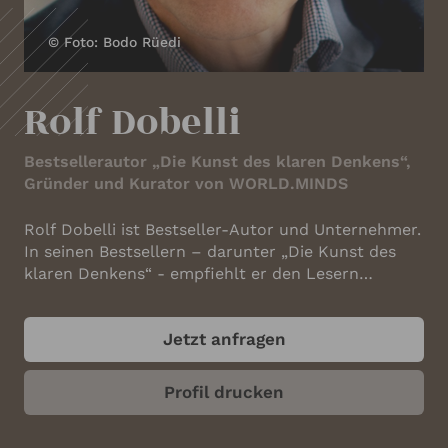
IHRE KONTAKTDATEN
© Foto: Bodo Rüedi
Ihr Name
*
Rolf Dobelli
Ihre E-Mail-Adresse
*
Bestsellerautor „Die Kunst des klaren Denkens“,
Gründer und Kurator von WORLD.MINDS
Rolf Dobelli ist Bestseller-Autor und Unternehmer.
Ihre Telefonnummer
In seinen Bestsellern – darunter „Die Kunst des
klaren Denkens“ - empfiehlt er den Lesern
gesunde Skepsis gegenüber Massenmeinungen,
Illusionen und ausgetretenen Irrwegen. Seine
Ihr Unternehmen
Jetzt anfragen
Bücher sind in mehr als dreißig Sprachen
erhältlich und erreichten bereits
Millionenauflagen. Rolf Dobelli (*1966) studierte
Profil drucken
an der Universität St. Gallen Philosophie und
Betriebswirtschaft und promovierte in Philosophie.
ANGABEN ZUM REDNER