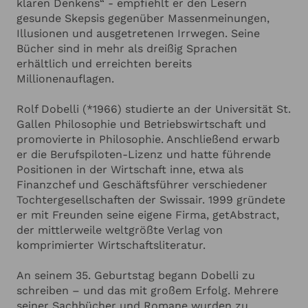
klaren Denkens“ - empfiehlt er den Lesern
ANGABEN ZU IHRER VERANSTALTUNG
Hinzufügen
Denken»-Kolumne, im „Stern“ erschien seine
gesunde Skepsis gegenüber Massenmeinungen,
wöchentliche Kolumne mit “Fragen an das Leben“
Illusionen und ausgetretenen Irrwegen. Seine
und im Handelsblatt sowie der NZZ wurde seine
Ich habe die
Datenschutzerklärung
zur Kenntnis genommen.
Bücher sind in mehr als dreißig Sprachen
wöchentliche „Die Kunst des guten Lebens“-
Ich stimme zu, dass meine Angaben zur Kontaktaufnahme
erhältlich und erreichten bereits
und für Rückfragen dauerhaft gespeichert werden.*
Kolumne gedruckt. Daneben verfasst Rolf Dobelli
Millionenauflagen.
regelmäßig Buchrezensionen für The Washington
Ich möchte in regelmässigen Abständen mit dem LSB
Newsletter über Neuigkeiten informiert werden (Das
Post und seine Kommentare erscheinen u.a. in The
Rolf Dobelli (*1966) studierte an der Universität St.
Newsletter-Abonnement kann jederzeit beendet werden).
Economist, The Wall Street Journal, Bloomberg,
Mehr dazu finden Sie in unserer
Datenschutzerklärung
Gallen Philosophie und Betriebswirtschaft und
Financial Times, NZZ, Handelsblatt sowie auf CNN.
promovierte in Philosophie. Anschließend erwarb
Er selbst konsumiert mit Ausnahme der
er die Berufspiloten-Lizenz und hatte führende
Anfrage absenden
Zeitschriften The New Yorker, Science und Nature
Positionen in der Wirtschaft inne, etwa als
keine News. Dafür umso mehr Bücher. Er ist
Finanzchef und Geschäftsführer verschiedener
Gründer und Intendant von WORLD.MINDS, einer
Abbrechen
Tochtergesellschaften der Swissair. 1999 gründete
Community von führenden Persönlichkeiten aus
er mit Freunden seine eigene Firma, getAbstract,
Wissenschaft, Kultur, Geopolitik und Wirtschaft.
der mittlerweile weltgrößte Verlag von
Rolf Dobelli ist Mitglied von edge.org, PEN und
komprimierter Wirtschaftsliteratur.
wirkt im Beirat des Swiss-American Chamber of
Commerce. Rolf Dobelli hält kurzweilige Keynotes
An seinem 35. Geburtstag begann Dobelli zu
zu den Themen seiner Bestseller. Lehrreich und
schreiben – und das mit großem Erfolg. Mehrere
unterhaltsam zeigt er unter anderem, wie man
seiner Sachbücher und Romane wurden zu