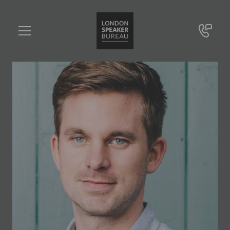
Hubertus Bessau
•••
Mitbegründer von mymuesli, Gründer Food-Tech-Unternehmen Project Eaden
Sie haben Fragen?
+49 721 9209 8228
Hubertus Bessau
Online Anfrage