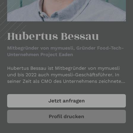
IHRE KONTAKTDATEN
Ihr Name
*
Hubertus Bessau
Ihre E-Mail-Adresse
*
Mitbegründer von mymuesli, Gründer Food-Tech-
Unternehmen Project Eaden
Hubertus Bessau ist Mitbegründer von mymuesli
Ihre Telefonnummer
und bis 2022 auch mymuesli-Geschäftsführer. In
seiner Zeit als CMO des Unternehmens zeichnete
er sich verantwortlich für die originellen
Marketingkampagnen des Startups. Seit 2022 sitzt
Ihr Unternehmen
Jetzt anfragen
er im Aufsichtsrat von mymuesli und ist weiterhin
Shareholder des Unternehmens. Hubertus Bessau
(*1981) studierte von 2001 bis 2006 BWL an der
Profil drucken
Universität Passau sowie in Budapest und gründete
anschließend gemeinsam mit seinen zwei
ANGABEN ZUM REDNER