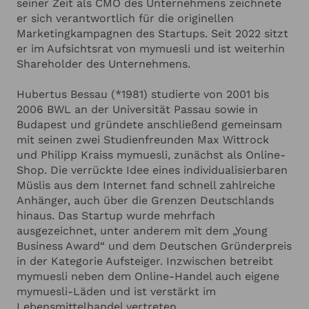
seiner Zeit als CMO des Unternehmens zeichnete
ANGABEN ZU IHRER VERANSTALTUNG
Hinzufügen
Unternehmer Daseins - und legt dabei stets einen
er sich verantwortlich für die originellen
Fokus auf Marketing und innovative Strategien.
Marketingkampagnen des Startups. Seit 2022 sitzt
Ich habe die
Datenschutzerklärung
zur Kenntnis genommen.
er im Aufsichtsrat von mymuesli und ist weiterhin
Ich stimme zu, dass meine Angaben zur Kontaktaufnahme
Shareholder des Unternehmens.
und für Rückfragen dauerhaft gespeichert werden.*
Ich möchte in regelmässigen Abständen mit dem LSB
Hubertus Bessau (*1981) studierte von 2001 bis
Newsletter über Neuigkeiten informiert werden (Das
2006 BWL an der Universität Passau sowie in
Newsletter-Abonnement kann jederzeit beendet werden).
Mehr dazu finden Sie in unserer
Datenschutzerklärung
Budapest und gründete anschließend gemeinsam
mit seinen zwei Studienfreunden Max Wittrock
und Philipp Kraiss mymuesli, zunächst als Online-
Anfrage absenden
Shop. Die verrückte Idee eines individualisierbaren
Müslis aus dem Internet fand schnell zahlreiche
Abbrechen
Anhänger, auch über die Grenzen Deutschlands
hinaus. Das Startup wurde mehrfach
ausgezeichnet, unter anderem mit dem „Young
Business Award“ und dem Deutschen Gründerpreis
in der Kategorie Aufsteiger. Inzwischen betreibt
mymuesli neben dem Online-Handel auch eigene
mymuesli-Läden und ist verstärkt im
Lebensmittelhandel vertreten.