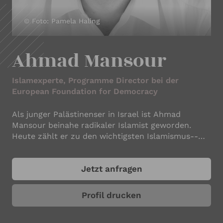
IHRE KONTAKTDATEN
© Foto: Pamela Haling
Ihr Name
*
Ahmad Mansour
Ihre E-Mail-Adresse
*
Islamexperte, Programme Director bei der
European Foundation for Democracy
Als junger Palästinenser in Israel ist Ahmad
Ihre Telefonnummer
Mansour beinahe radikaler Islamist geworden.
Heute zählt er zu den wichtigsten Islamismus-­
Experten Deutschlands. Geboren 1976 in Kfar-
Saba/Israel, lebt der Psychologe seit zehn Jahren
Ihr Unternehmen
Jetzt anfragen
in Deutschland und beschäftigt sich mit Projekten
und Initiativen, die Extremismus bekämpfen und
Demokratie und Toleranz fördern. Er ist
Profil drucken
Programme Director bei der European Foundation
for Democracy in Brüssel, Vorsitzender Sprecher
ANGABEN ZUM REDNER