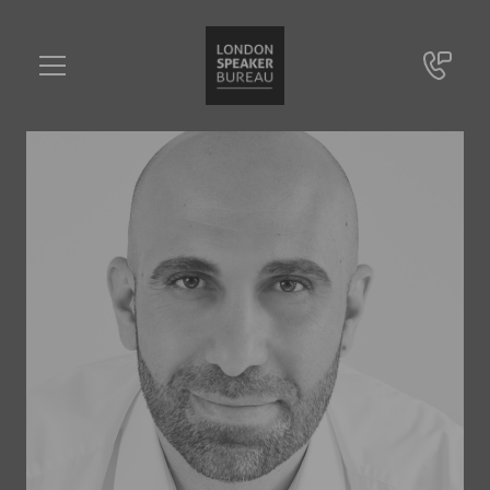
Ahmad Mansour
•••
Islamexperte, Programme Director bei der European Foundation for Democracy
Sie haben Fragen?
+49 721 9209 8228
Ahmad Mansour
Online Anfrage