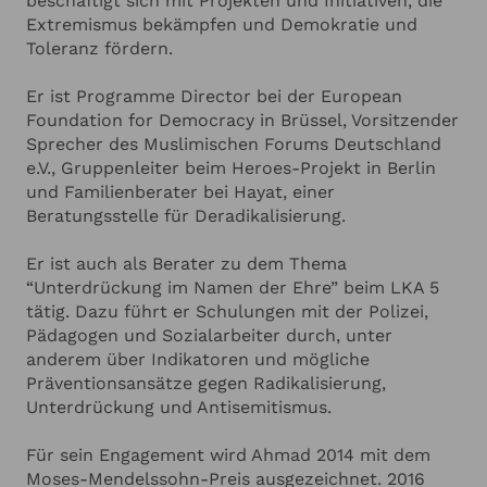
beschäftigt sich mit Projekten und Initiativen, die
ANGABEN ZU IHRER VERANSTALTUNG
Hinzufügen
Extremismus bekämpfen und Demokratie und
Toleranz fördern.
Ich habe die
Datenschutzerklärung
zur Kenntnis genommen.
Ich stimme zu, dass meine Angaben zur Kontaktaufnahme
Er ist Programme Director bei der European
und für Rückfragen dauerhaft gespeichert werden.*
Foundation for Democracy in Brüssel, Vorsitzender
Ich möchte in regelmässigen Abständen mit dem LSB
Sprecher des Muslimischen Forums Deutschland
Newsletter über Neuigkeiten informiert werden (Das
e.V., Gruppenleiter beim Heroes-Projekt in Berlin
Newsletter-Abonnement kann jederzeit beendet werden).
und Familienberater bei Hayat, einer
Mehr dazu finden Sie in unserer
Datenschutzerklärung
Beratungsstelle für Deradikalisierung.
Anfrage absenden
Er ist auch als Berater zu dem Thema
“Unterdrückung im Namen der Ehre” beim LKA 5
Abbrechen
tätig. Dazu führt er Schulungen mit der Polizei,
Pädagogen und Sozialarbeiter durch, unter
anderem über Indikatoren und mögliche
Präventionsansätze gegen Radikalisierung,
Unterdrückung und Antisemitismus.
Für sein Engagement wird Ahmad 2014 mit dem
Moses-Mendelssohn-Preis ausgezeichnet. 2016