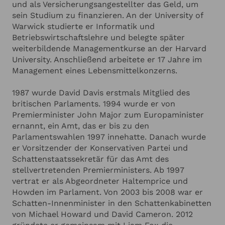
und als Versicherungsangestellter das Geld, um
ANGABEN ZU IHRER VERANSTALTUNG
Hinzufügen
Austritt ernannt und war federführend für die
sein Studium zu finanzieren. An der University of
Verhandlungen verantwortlich. Als erfahrener
Warwick studierte er Informatik und
Politiker mit umfassendem Wissen in den
Ich habe die
Datenschutzerklärung
zur Kenntnis genommen.
Betriebswirtschaftslehre und belegte später
Bereichen Europapolitik, Wirtschaft und
Ich stimme zu, dass meine Angaben zur Kontaktaufnahme
weiterbildende Managementkurse an der Harvard
und für Rückfragen dauerhaft gespeichert werden.*
Verwaltung ist David Davis eine zentrale Figur in
University. Anschließend arbeitete er 17 Jahre im
der britischen Politik. Seine Expertise und sein
Ich möchte in regelmässigen Abständen mit dem LSB
Management eines Lebensmittelkonzerns.
Newsletter über Neuigkeiten informiert werden (Das
Verhandlungsgeschick machen ihn zu einer
Newsletter-Abonnement kann jederzeit beendet werden).
gefragten Persönlichkeit im politischen Diskurs.
Mehr dazu finden Sie in unserer
Datenschutzerklärung
1987 wurde David Davis erstmals Mitglied des
britischen Parlaments. 1994 wurde er von
Premierminister John Major zum Europaminister
Anfrage absenden
ernannt, ein Amt, das er bis zu den
Parlamentswahlen 1997 innehatte. Danach wurde
Abbrechen
er Vorsitzender der Konservativen Partei und
Schattenstaatssekretär für das Amt des
stellvertretenden Premierministers. Ab 1997
vertrat er als Abgeordneter Haltemprice und
Howden im Parlament. Von 2003 bis 2008 war er
Schatten-Innenminister in den Schattenkabinetten
von Michael Howard und David Cameron. 2012