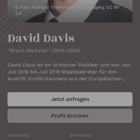
IHRE KONTAKTDATEN
© Foto: Richard Townshend Photography, CC BY
3.0
Ihr Name
*
David Davis
Ihre E-Mail-Adresse
*
"Brexit-Minister" (2016-2018)
David Davis ist ein britischer Politiker und war von
Juli 2016 bis Juli 2018 Staatssekretär für den
Ihre Telefonnummer
Austritt Großbritanniens aus der Europäischen
Union. Davis (*1948) verdiente sich zunächst als
Reservist in einer Spezialeinheit der britischen
Jetzt anfragen
Luftwaffe und als Versicherungsangestellter das
Ihr Unternehmen
Geld, um sein Studium zu finanzieren. An der
University of Warwick studierte er Informatik und
Profil drucken
Betriebswirtschaftslehre und belegte später
weiterbildende Managementkurse an der Harvard
University. Anschließend arbeitete er 17 Jahre im
KATEGORIE
SPRACHEN
ANGABEN ZUM REDNER