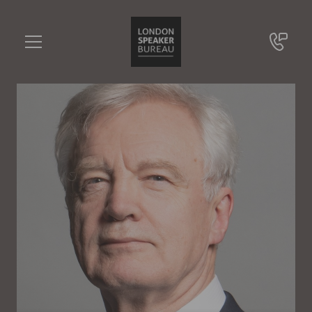
David Davis
•••
"Brexit-Minister" (2016-2018)
Sie haben Fragen?
+49 721 9209 8228
David Davis
Online Anfrage