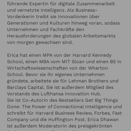
ANGABEN ZU IHRER VERANSTALTUNG
Hinzufügen
führende Expertin für digitale Zusammenarbeit
Unternehmen auf der ganzen Welt gesprochen,
und vernetzte Intelligenz. Als Business-
darunter das Weltwirtschaftsforum in Davos sowie
Vordenkerin treibt sie Innovationen über
US-amerikanische und globale Fortune-500-
Ich habe die
Datenschutzerklärung
zur Kenntnis genommen.
Generationen und Kulturen hinweg voran, sodass
Unternehmen. Storytelling mit einer Prise Humor
Ich stimme zu, dass meine Angaben zur Kontaktaufnahme
und für Rückfragen dauerhaft gespeichert werden.*
Unternehmen und Fachkräfte den
ist Ericas Erfolgsgeheimnis als Keynote Speakerin.
Herausforderungen des globalen Arbeitsmarkts
Interaktiv, erfrischend und mit vielen praktischen
Ich möchte in regelmässigen Abständen mit dem LSB
von morgen gewachsen sind.
Newsletter über Neuigkeiten informiert werden (Das
Beispielen begeistert sie ihr Publikum.
Newsletter-Abonnement kann jederzeit beendet werden).
Mehr dazu finden Sie in unserer
Datenschutzerklärung
Erica hat einen MPA von der Harvard Kennedy
School, einen MBA vom MIT Sloan und einen BS in
Anfrage absenden
Wirtschaftswissenschaften von der Wharton
School. Bevor sie ihr eigenes Unternehmen
gründete, arbeitete sie für Lehman Brothers und
Abbrechen
Barclays Capital. Sie ist außerdem Mitglied des
Vorstands des Lufthansa Innovation Hub.
Sie ist Co-Autorin des Bestsellers Get Big Things
Done: The Power of Connectional Intelligence und
schreibt für Harvard Business Review, Forbes, Fast
Company und die Huffington Post. Erica Dhawan
ist außerdem Moderatorin des preisgekrönten