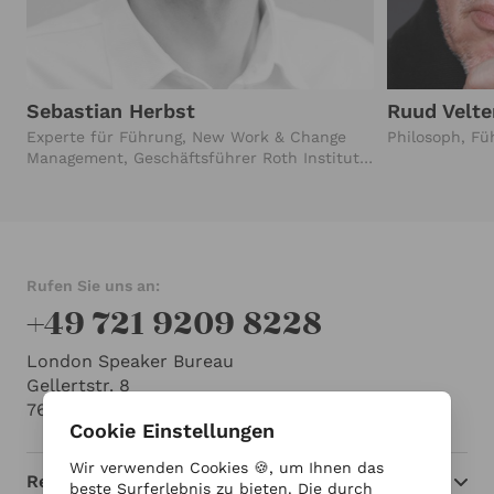
Sebastian Herbst
Ruud Velte
Experte für Führung, New Work & Change
Philosoph, F
Management, Geschäftsführer Roth Institut,
Bremen
Rufen Sie uns an:
+49 721 9209 8228
London Speaker Bureau
Gellertstr. 8
76185 Karlsruhe
Cookie Einstellungen
Wir verwenden Cookies 🍪, um Ihnen das
Redner
beste Surferlebnis zu bieten. Die durch