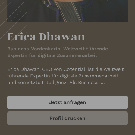
IHRE KONTAKTDATEN
Ihr Name
*
Erica Dhawan
Ihre E-Mail-Adresse
*
Business-Vordenkerin, Weltweit führende
Expertin für digitale Zusammenarbeit
Erica Dhawan, CEO von Cotential, ist die weltweit
Ihre Telefonnummer
führende Expertin für digitale Zusammenarbeit
und vernetzte Intelligenz. Als Business-
Vordenkerin treibt sie Innovationen über
Generationen und Kulturen hinweg voran, sodass
Ihr Unternehmen
Jetzt anfragen
Unternehmen und Fachkräfte den
Herausforderungen des globalen Arbeitsmarkts
von morgen gewachsen sind. Erica hat einen MPA
Profil drucken
von der Harvard Kennedy School, einen MBA vom
MIT Sloan und einen BS in
ANGABEN ZUM REDNER