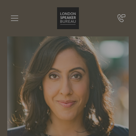
Erica Dhawan
•••
Business-Vordenkerin, Weltweit führende Expertin für digitale Zusammenarbeit
Sie haben Fragen?
+49 721 9209 8228
Erica Dhawan
Online Anfrage