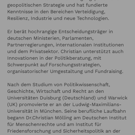
ANGABEN ZU IHRER VERANSTALTUNG
Hinzufügen
international“ bekannt, in dem er regelmäßig
geopolitischen Strategie und hat fundierte
Analysen zu globalen Entwicklungen einordnet.
Kenntnisse in den Bereichen Verteidigung,
Auch auf Konferenzen und Podien wird Christian
Resilienz, Industrie und neue Technologien.
Ich habe die
Datenschutzerklärung
zur Kenntnis genommen.
Mölling als Redner geschätzt - für klare
Ich stimme zu, dass meine Angaben zur Kontaktaufnahme
und für Rückfragen dauerhaft gespeichert werden.*
Einschätzungen, die Orientierung in komplexen
Er berät hochrangige Entscheidungsträger in
Fragen geben.
deutschen Ministerien, Parlamenten,
Ich möchte in regelmässigen Abständen mit dem LSB
Newsletter über Neuigkeiten informiert werden (Das
Partnerregierungen, internationalen Institutionen
Newsletter-Abonnement kann jederzeit beendet werden).
und dem Privatsektor. Christian unterstützt auch
Mehr dazu finden Sie in unserer
Datenschutzerklärung
Innovationen in der Politikberatung, mit
Schwerpunkt auf Forschungsstrategien,
Anfrage absenden
organisatorischer Umgestaltung und Fundraising.
Nach dem Studium von Politikwissenschaft,
Abbrechen
Geschichte, Wirtschaft und Recht an den
Universitäten Duisburg (Deutschland) und Warwick
(UK) promovierte er an der Ludwig-Maximilians-
Universität in München. Seine berufliche Laufbahn
begann Dr.Christian Mölling am Deutschen Institut
für Menschenrechte und am Institut für
Friedensforschung und Sicherheitspolitik an der