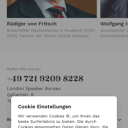
Rüdiger von Fritsch
Wolfgang I
Botschafter Deutschlands in Russland (2014-
Vorsitzender
2019), Partner bei "Berlin Global Advisors"
Sicherheitsko
Rufen Sie uns an:
+49 721 9209 8228
London Speaker Bureau
Gellertstr. 8
76185 Karlsruhe
Cookie Einstellungen
Wir verwenden Cookies 🍪, um Ihnen das
Redner
beste Surferlebnis zu bieten. Die durch
Cookies gesammelten Daten dienen dazu, die