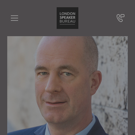
Christian Mölling
•••
Senior Advisor, Zentrum für Europäische Politik, Direktor, EDINA: European Defence in a New Age
Sie haben Fragen?
+49 721 9209 8228
Christian Mölling
Online Anfrage