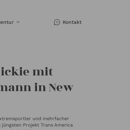
entur
Kontakt
werk
gorien
n
ickie mit 
n Redner
mann in New 
ie sich
se -
xtremsportler und mehrfacher
hemen
nken,
m jüngsten Projekt Trans America
r