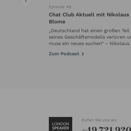
Episode 48
r Lindner
Chat Club Aktuell mit Nikolaus
Blome
er zu Gast im
 mir auf sein
„Deutschland hat einen großen Teil
en-Leben zurück
seines Geschäftsmodells verloren u
 zu Zeiten, in
muss ein neues suchen“ – Nikolaus
den Landweg
Blome über Deutschlands Perspekt
Zum Podcast
nte. Der
In der aktuellen Folge von Chat Clu
 war …
Aktuell sprechen wir mit einem der
profiliertesten …
Rufen Sie uns an:
+49 721 92