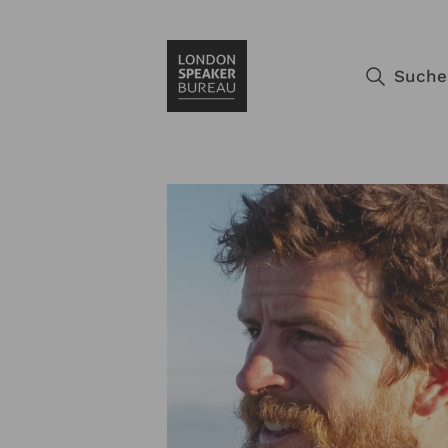
Suche
Redner 
News
Über un
Ausgewählte R
Aktuelles und
Wir bieten um
Veranstaltung
unsere Refere
exzellenten Se
Moderat
Podcast
Team
Ausgewählte M
Chat Club-Pod
Wir vernetzen
Veranstaltung
Speaker im G
Lernen Sie un
Online-
Talks
Kontakt
Sie suchen e
Das Reden der
Wir haben die