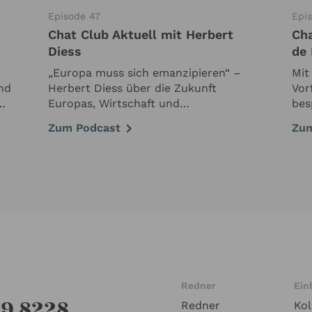
Episode 47
Epi
Chat Club Aktuell mit Herbert
Cha
Diess
de 
„Europa muss sich emanzipieren“ –
Mit
nd
Herbert Diess über die Zukunft
Vor
Europas, Wirtschaft und
bes
iven
Industriepolitik Ein klarer Appell von
bre
Zum Podcast
Zum
b
Herbert Diess in unserem Gespräch
noc
über die geopolitischen und
Wah
wirtschaftlichen Herausforderungen
spi
der kommenden …
Redner
Ein
09 8228
Redner
Ko