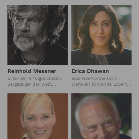
Weltrekordhalter
Reinhold Messner
Erica Dhawan
Einer der erfolgreichsten
Business-Vordenkerin,
Bergsteiger der Welt,
Weltweit führende Expertin
Grenzgänger
für digitale
Zusammenarbeit