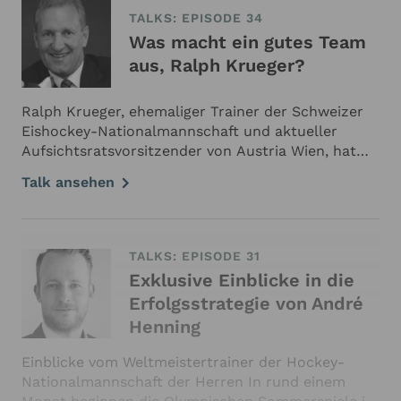
TALKS: EPISODE 34
Was macht ein gutes Team
aus, Ralph Krueger?
Ralph Krueger, ehemaliger Trainer der Schweizer
Eishockey-Nationalmannschaft und aktueller
Aufsichtsratsvorsitzender von Austria Wien, hat
uns in unserem exklusiven Interview mit seiner
Talk ansehen
Expertise und seiner Klarheit beeindruckt. Neben
Fragen zu seiner Karriere und den
Herausforderungen, denen er sich in den …
TALKS: EPISODE 31
Exklusive Einblicke in die
Erfolgsstrategie von André
Henning
Einblicke vom Weltmeistertrainer der Hockey-
Nationalmannschaft der Herren In rund einem