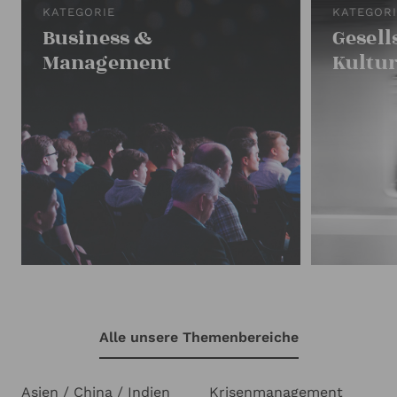
KATEGORIE
KATEGOR
Business &
Gesell
Management
Kultu
Alle unsere Themenbereiche
Asien / China / Indien
Krisenmanagement