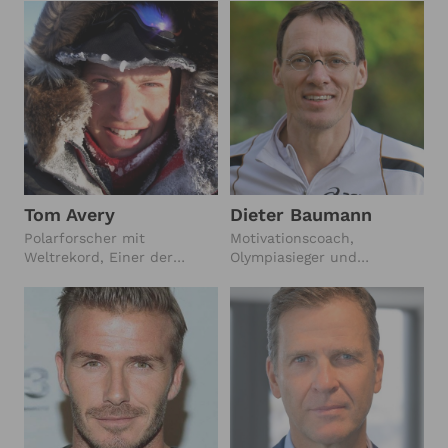
Präsident von Göztepe
Izmir
Tom Avery
Dieter Baumann
Polarforscher mit
Motivationscoach,
Weltrekord, Einer der
Olympiasieger und
bekanntesten Abenteurer
Ausnahmeathlet,
Großbritanniens
Gesundheitsexperte