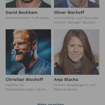
David Beckham
Oliver Bierhoff
Weltberühmter Fußballstar
Unternehmer und Business
Advisor, Manager Deutsche
Fußball-
Nationalmannschaft (2004-
2022), Fußball
Europameister 1996
Christian Bischoff
Anja Blacha
Experte für
Extrem-Bergsteigerin und
Spitzenleistungen, Sport
Rekordhalterin
und Motivation, Top-
Motivationstrainer
Mehr anzeigen