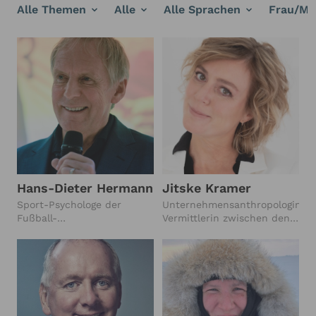
Alle Themen
Alle
Alle Sprachen
Frau/Ma
Hans-Dieter Hermann
Jitske Kramer
Sport-Psychologe der
Unternehmensanthropologin,
Fußball-
Vermittlerin zwischen den
Nationalmannschaft (2004-
Kulturen, Gründerin Human
2024), International
Dimensions
anerkannter Leadership-
und Performancecoach