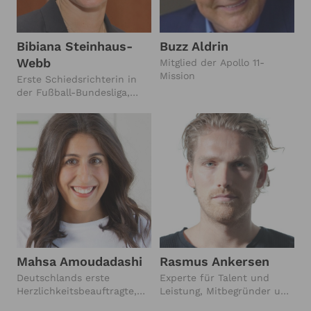
Bibiana Steinhaus-
Buzz Aldrin
Webb
Mitglied der Apollo 11-
Mission
Erste Schiedsrichterin in
der Fußball-Bundesliga,
Leiterin der
Frauenabteilung der Fifa-
Schiedsrichter-Subdivision
Mahsa Amoudadashi
Rasmus Ankersen
Deutschlands erste
Experte für Talent und
Herzlichkeitsbeauftragte,
Leistung, Mitbegründer und
Wirtschaftspsychologin
CEO von Sport Republic,