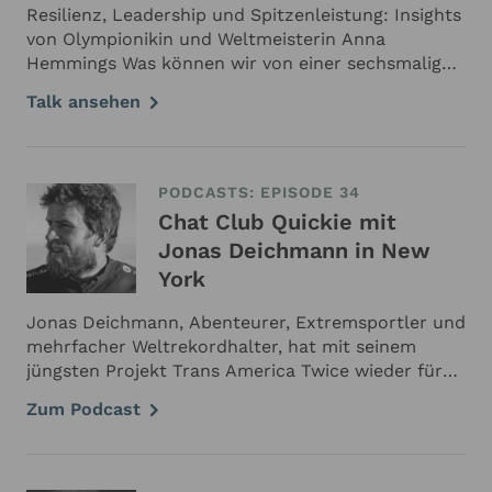
Resilienz, Leadership und Spitzenleistung: Insights
von Olympionikin und Weltmeisterin Anna
Hemmings Was können wir von einer sechsmaligen
Weltmeisterin über Resilienz, Führung und
Talk ansehen
nachhaltigen Erfolg lernen? Eine ganze Menge. In
unserem aktuellen Interview sprechen wir mit
Anna Hemmings – Großbritanniens …
PODCASTS: EPISODE 34
Chat Club Quickie mit
Jonas Deichmann in New
York
Jonas Deichmann, Abenteurer, Extremsportler und
mehrfacher Weltrekordhalter, hat mit seinem
jüngsten Projekt Trans America Twice wieder für
jede Menge staunende Gesichter gesorgt. Trans
Zum Podcast
America Twice Zwei Mal hat er die USA
durchquert: …