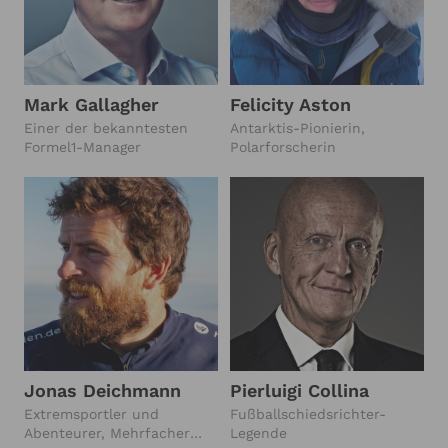
Mark Gallagher
Felicity Aston
Einer der bekanntesten
Antarktis-Pionierin,
Formel1-Manager
Polarforscherin
Jonas Deichmann
Pierluigi Collina
Extremsportler und
Fußballschiedsrichter-
Abenteurer, Mehrfacher
Legende