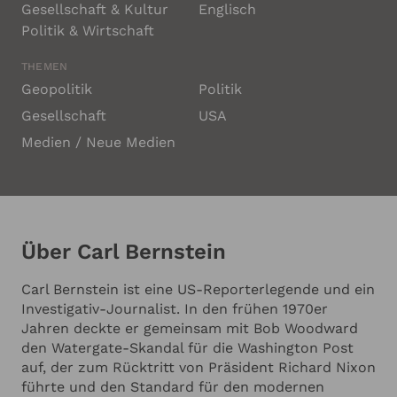
Zeitpunkt bereits 12 Jahre Zeitungserfahrung. Im
Gesellschaft & Kultur
Englisch
Alter von 16 Jahren hatte er beim Washington Star
Politik & Wirtschaft
Redner
als Laufbursche angefangen, stieg schnell auf,
brach das College ab und arbeitete 15 Monate als
THEMEN
Reporter in New Jersey. Bereits dort gewann er
Geopolitik
Politik
wichtige Preise für investigative Berichterstattung,
Gesellschaft
Redner-Budget
USA
Feature Writing und News on Deadline. 1966
wechselte er im Alter von 22 Jahren zur
Medien / Neue Medien
Washington Post. Carl Bernstein ist Autor
zahlreicher Bücher, von denen viele zu Bestsellern
Zu welchem Thema soll der Redner sprechen?
wurden. Er ist Kolumnist im erfolgreichen US-Blog
von The Huffington Post und beriet 2017 den
Nachrichtensender CNN beim Aufbau eines
Über Carl Bernstein
„Investigativpools“. Er ist als politischer Analyst für
CNN auf Sendung und Redakteur bei der
Carl Bernstein ist eine US-Reporterlegende und ein
Zeitschrift Vanity Fair.
Investigativ-Journalist. In den frühen 1970er
Jahren deckte er gemeinsam mit Bob Woodward
den Watergate-Skandal für die Washington Post
auf, der zum Rücktritt von Präsident Richard Nixon
führte und den Standard für den modernen