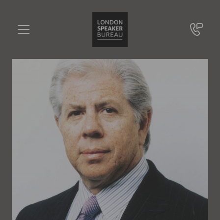
Carl Bernstein
•••
US-Reporterlegende
Sie haben Fragen?
+49 721 9209 8228
Carl Bernstein
Online Anfrage