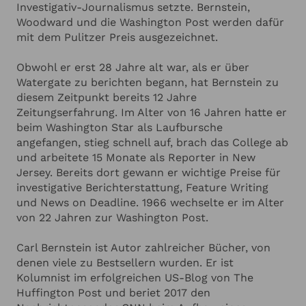
ANGABEN ZU IHRER VERANSTALTUNG
Hinzufügen
Investigativ-Journalismus setzte. Bernstein,
Woodward und die Washington Post werden dafür
mit dem Pulitzer Preis ausgezeichnet.
Ich habe die
Datenschutzerklärung
zur Kenntnis genommen.
Ich stimme zu, dass meine Angaben zur Kontaktaufnahme
und für Rückfragen dauerhaft gespeichert werden.*
Obwohl er erst 28 Jahre alt war, als er über
Watergate zu berichten begann, hat Bernstein zu
Ich möchte in regelmässigen Abständen mit dem LSB
diesem Zeitpunkt bereits 12 Jahre
Newsletter über Neuigkeiten informiert werden (Das
Newsletter-Abonnement kann jederzeit beendet werden).
Zeitungserfahrung. Im Alter von 16 Jahren hatte er
Mehr dazu finden Sie in unserer
Datenschutzerklärung
beim Washington Star als Laufbursche
angefangen, stieg schnell auf, brach das College ab
Anfrage absenden
und arbeitete 15 Monate als Reporter in New
Jersey. Bereits dort gewann er wichtige Preise für
investigative Berichterstattung, Feature Writing
Abbrechen
und News on Deadline. 1966 wechselte er im Alter
von 22 Jahren zur Washington Post.
Carl Bernstein ist Autor zahlreicher Bücher, von
denen viele zu Bestsellern wurden. Er ist
Kolumnist im erfolgreichen US-Blog von The
Huffington Post und beriet 2017 den