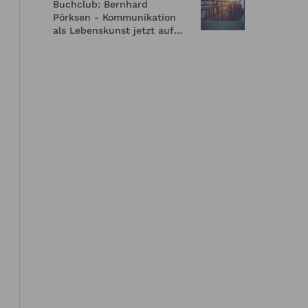
Buchclub: Bernhard
Pörksen - Kommunikation
d nicht
als Lebenskunst jetzt auf
Speaker,
Englisch
en, die