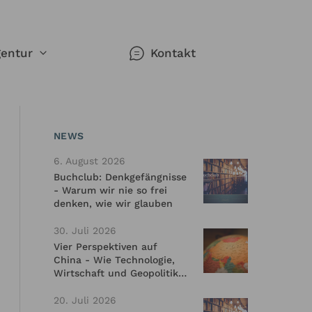
entur
Kontakt
NEWS
werk
gorien
n
6. August 2026
n Redner
Buchclub: Denkgefängnisse
- Warum wir nie so frei
denken, wie wir glauben
ie sich
30. Juli 2026
Vier Perspektiven auf
China - Wie Technologie,
Wirtschaft und Geopolitik
se -
die neue Weltmacht
hemen
nken,
prägen
r
20. Juli 2026