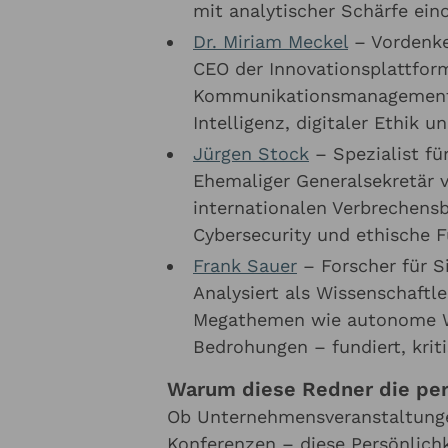
mit analytischer Schärfe ein
Dr. Miriam Meckel
– Vordenke
CEO der Innovationsplattform
Kommunikationsmanagement. 
Intelligenz, digitaler Ethik 
Jürgen Stock
– Spezialist fü
Ehemaliger Generalsekretär v
internationalen Verbrechensb
Cybersecurity und ethische 
Frank Sauer
– Forscher für S
Analysiert als Wissenschaftle
Megathemen wie autonome Wa
Bedrohungen – fundiert, kriti
Warum diese Redner die per
Ob Unternehmensveranstaltungen
Konferenzen – diese Persönlichk