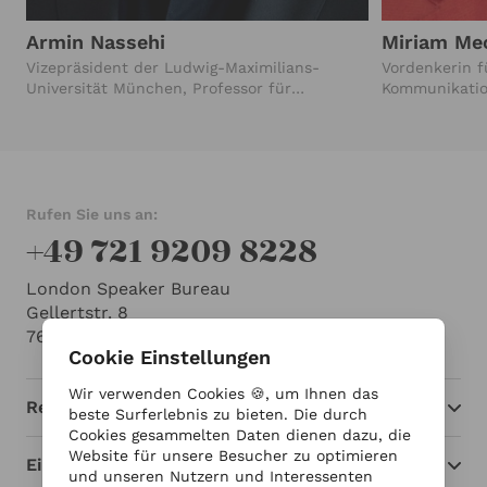
Armin Nassehi
Miriam Me
Vizepräsident der Ludwig-Maximilians-
Vordenkerin fü
Universität München, Professor für
Kommunikatio
Soziologie, LMU München (1998-2025)
Mitgründerin 
für Unterneh
Universität St
Rufen Sie uns an:
+49 721 9209 8228
London Speaker Bureau
Gellertstr. 8
76185 Karlsruhe
Cookie Einstellungen
Wir verwenden Cookies 🍪, um Ihnen das
Redner
beste Surferlebnis zu bieten. Die durch
Cookies gesammelten Daten dienen dazu, die
Website für unsere Besucher zu optimieren
Einblicke
und unseren Nutzern und Interessenten