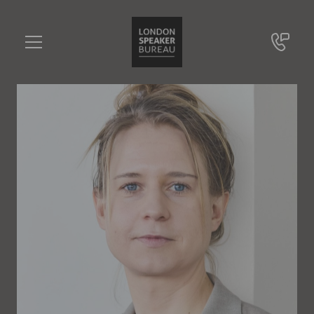
Maren Urner
•••
Neurowissenschaftlerin, Professorin für Nachhaltige Transformation
Sie haben Fragen?
+49 721 9209 8228
Maren Urner
Online Anfrage