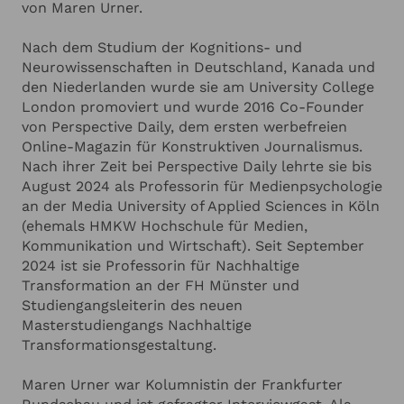
von Maren Urner.
ANGABEN ZU IHRER VERANSTALTUNG
Hinzufügen
ihr Publikum ein, sich selbst und die eigene
Wahrnehmung zu hinterfragen. Sie plädiert für
Nach dem Studium der Kognitions- und
einen Blick über den Tellerrand und das Wechseln
Ich habe die
Datenschutzerklärung
zur Kenntnis genommen.
Neurowissenschaften in Deutschland, Kanada und
der Perspektive - nicht nur in Bezug auf die
Ich stimme zu, dass meine Angaben zur Kontaktaufnahme
den Niederlanden wurde sie am University College
und für Rückfragen dauerhaft gespeichert werden.*
Informationsflut der modernen Medien, die uns zu
London promoviert und wurde 2016 Co-Founder
überfordern droht.
Ich möchte in regelmässigen Abständen mit dem LSB
von Perspective Daily, dem ersten werbefreien
Newsletter über Neuigkeiten informiert werden (Das
Newsletter-Abonnement kann jederzeit beendet werden).
Online-Magazin für Konstruktiven Journalismus.
Mehr dazu finden Sie in unserer
Datenschutzerklärung
Nach ihrer Zeit bei Perspective Daily lehrte sie bis
August 2024 als Professorin für Medienpsychologie
an der Media University of Applied Sciences in Köln
Anfrage absenden
(ehemals HMKW Hochschule für Medien,
Kommunikation und Wirtschaft). Seit September
Abbrechen
2024 ist sie Professorin für Nachhaltige
Transformation an der FH Münster und
Studiengangsleiterin des neuen
Masterstudiengangs Nachhaltige
Transformationsgestaltung.
Maren Urner war Kolumnistin der Frankfurter