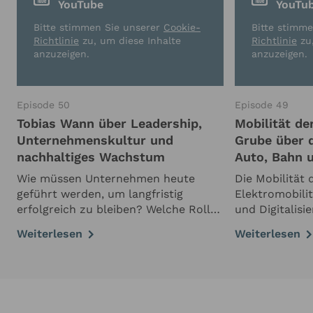
YouTube
YouTu
Bitte stimmen Sie unserer
Cookie-
Bitte stimm
Richtlinie
zu, um diese Inhalte
Richtlinie
zu,
anzuzeigen.
anzuzeigen.
Episode 50
Episode 49
Tobias Wann über Leadership,
Mobilität de
Unternehmenskultur und
Grube über 
nachhaltiges Wachstum
Auto, Bahn u
Wie müssen Unternehmen heute
Die Mobilität 
geführt werden, um langfristig
Elektromobili
erfolgreich zu bleiben? Welche Rolle
und Digitalisi
spielen Unternehmenskultur, Purpose
Gleichzeitig s
Weiterlesen
Weiterlesen
und Künstliche Intelligenz? Und wie
Automobilindu
gelingt es, auch in Phasen starken
Herausforder
Wachstums die richtigen Prioritäten
Entwicklunge
…
sollten, erläu